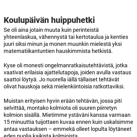
Koulupäivän huippuhetki
Se oli aina jotain muuta kuin perinteistä
yhteenlaskua, vähennystä tai kertotaulua ja kenties
juuri siksi minun ja monen muunkin mielestä yksi
matematiikantuntien hauskimmista hetkistä.
Kyse oli monesti ongelmanratkaisutehtävistä, jotka
vaativat erilaisia ajattelutapoja, joiden avulla vastaus
saattoi löytyä. Jo nuorella iällä tällaiset tehtävät
olivat hauskoja sekä mielenkiintoisia ratkottaviksi.
Muistan erityisen hyvin erään tehtävän, jossa piti
selvittää, montako kolmiota oli suuren piirretyn
kolmion sisällä. Mietimme ystäväni kanssa varmaan
15 minuuttia tuijottaen kuvaa ennen kuin uskalsimme
antaa vastauksen – emmekä olleet lopulta löytäneet
edes puolia kaikista kolmioista.