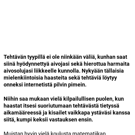
Tehtävän tyypillä ei ole niinkään väliä, kunhan saat
siinä hyödynnettyä aivojasi sekä hierottua harmaita
aivosolujasi liikkeelle kunnolla. Nykyään tällaisia
mielenkiintoisia haasteita sekä tehtäviä löytyy
onneksi internetistä pilvin pimein.
Niihin saa mukaan vielä kilpailullisen puolen, kun
haastat itsesi suoriutumaan tehtävästä tietyssä
aikamääreessä ja kisailet vaikkapa ystäväsi kanssa
siitä, kumpi keksii vastauksen ensin.
Muistan hyvin vielä koulusta matematiikan