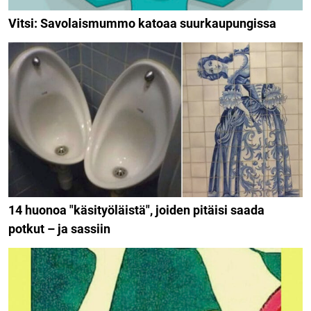
Vitsi: Savolaismummo katoaa suurkaupungissa
14 huonoa "käsityöläistä", joiden pitäisi saada
potkut – ja sassiin