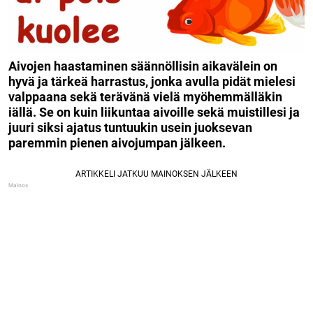
Aivojen haastaminen säännöllisin aikavälein on
hyvä ja tärkeä harrastus, jonka avulla pidät mielesi
valppaana sekä terävänä vielä myöhemmälläkin
iällä. Se on kuin liikuntaa aivoille sekä muistillesi ja
juuri siksi ajatus tuntuukin usein juoksevan
paremmin pienen aivojumpan jälkeen.