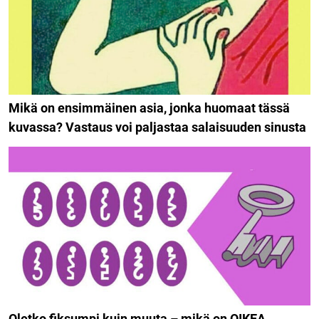
Mikä on ensimmäinen asia, jonka huomaat tässä
kuvassa? Vastaus voi paljastaa salaisuuden sinusta
Oletko fiksumpi kuin muuta – mikä on OIKEA