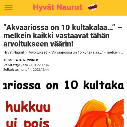
Toggle
menu
”Akvaariossa on 10 kultakalaa…” –
melkein kaikki vastaavat tähän
arvoitukseen väärin!
Hyvät Naurut
»
Arvoitukset
»
"Akvaariossa on 10 kultakalaa..." – melkein kaikki vastaavat tähän arvoitukseen väärin!
TOIMITTAJA: NEWSNER
Päivitetty:
kesä 23, 2022, 11:04
Julkaistu:
huhti 14, 2022, 12:44