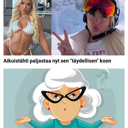
Aikuistähti paljastaa nyt sen "täydellisen" koon