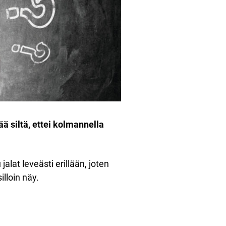
ä siltä, ​​ettei kolmannella
lat leveästi erillään, joten
illoin näy.