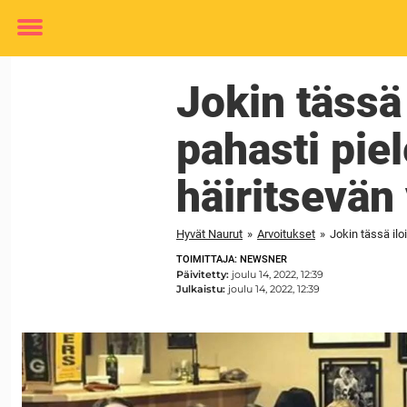
Toggle
menu
Jokin tässä
pahasti pie
häiritsevän
Hyvät Naurut
»
Arvoitukset
»
Jokin tässä il
TOIMITTAJA: NEWSNER
Päivitetty:
joulu 14, 2022, 12:39
Julkaistu:
joulu 14, 2022, 12:39