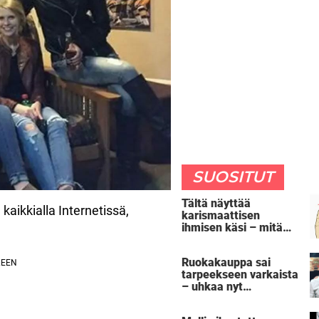
SUOSITUT
Tältä näyttää
aikkialla Internetissä,
karismaattisen
ihmisen käsi – mitä
oma kätesi paljastaa
sinusta?
Ruokakauppa sai
tarpeekseen varkaista
– uhkaa nyt
rangaistuksella, joka
sai tuhannet