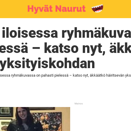
 iloisessa ryhmäkuv
lessä – katso nyt, äk
 yksityiskohdan
oisessa ryhmäkuvassa on pahasti pielessä – katso nyt, äkkäätkö häiritsevän yk