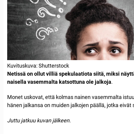
Kuvituskuva: Shutterstock
Netissä on ollut villiä spekulaatiota siitä, miksi näyttä
naisella vasemmalta katsottuna ole jalkoja
.
Monet uskovat, että kolmas nainen vasemmalta istuu ja
hänen jalkansa on muiden jalkojen päällä, jotka eivät s
Juttu jatkuu kuvan jälkeen.