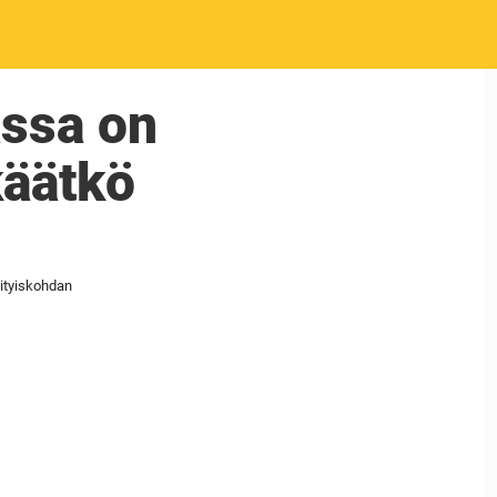
assa on
käätkö
sityiskohdan