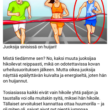
Juoksija sinisissä on huijari!
Mistä tiedämme sen? No, kaksi muuta juoksijaa
hikoilevat reippaasti, mikä on odotettavissa kovan
urheilusuorituksen jälkeen. Mutta oikea juoksija
näyttää epäilyttävän kuivalta ja energiseltä, joten hän
on huijannut.
Tosiasiassa kaikki eivät vain hikoile yhtä paljon ja
taustalla voi olla muitakin syitä, miksei hän hikoile.
Tällaiset arvoitukset kannattaa ottaa huumorilla – ja
oli miten oli, saivat aivot nyt pientä jumppaa.