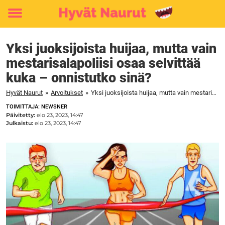
Toggle
menu
Yksi juoksijoista huijaa, mutta vain
mestarisalapoliisi osaa selvittää
kuka – onnistutko sinä?
Hyvät Naurut
»
Arvoitukset
»
Yksi juoksijoista huijaa, mutta vain mestarisalapoliisi osaa selvittää kuka – onnistutko sinä?
TOIMITTAJA: NEWSNER
Päivitetty:
elo 23, 2023, 14:47
Julkaistu:
elo 23, 2023, 14:47