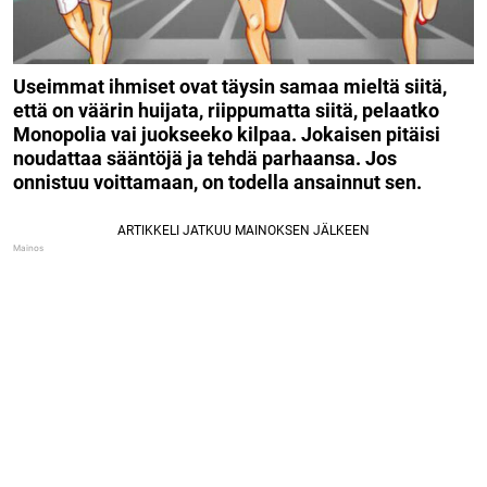
Useimmat ihmiset ovat täysin samaa mieltä siitä,
että on väärin huijata, riippumatta siitä, pelaatko
Monopolia vai juokseeko kilpaa. Jokaisen pitäisi
noudattaa sääntöjä ja tehdä parhaansa. Jos
onnistuu voittamaan, on todella ansainnut sen.