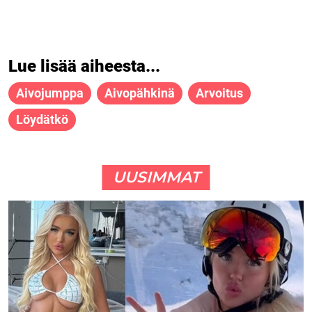
Lue lisää aiheesta...
Aivojumppa
Aivopähkinä
Arvoitus
Löydätkö
UUSIMMAT