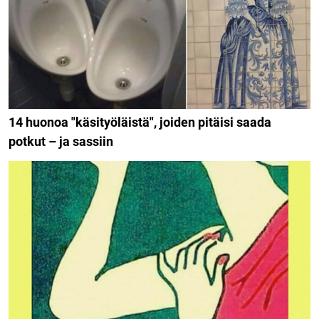
14 huonoa "käsityöläistä", joiden pitäisi saada
potkut – ja sassiin