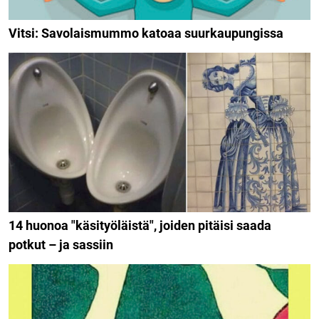
Vitsi: Savolaismummo katoaa suurkaupungissa
14 huonoa "käsityöläistä", joiden pitäisi saada
potkut – ja sassiin