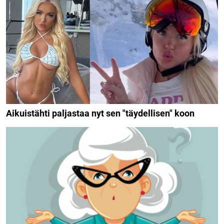
Aikuistähti paljastaa nyt sen "täydellisen" koon