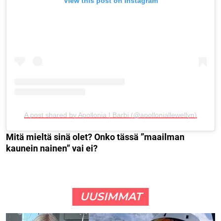
View this post on Instagram
A post shared by Apollonia | Barbi (@apolloniallewellyn)
Mitä mieltä sinä olet? Onko tässä ”maailman
kaunein nainen” vai ei?
UUSIMMAT