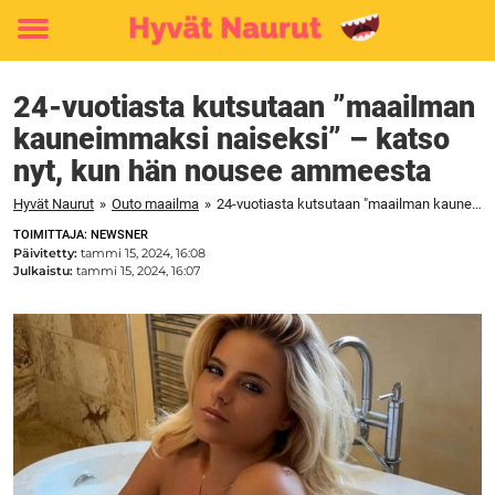
Toggle
menu
24-vuotiasta kutsutaan ”maailman
kauneimmaksi naiseksi” – katso
nyt, kun hän nousee ammeesta
Hyvät Naurut
»
Outo maailma
»
24-vuotiasta kutsutaan "maailman kauneimmaksi naiseksi" – katso nyt, kun hän nousee ammeesta
TOIMITTAJA: NEWSNER
Päivitetty:
tammi 15, 2024, 16:08
Julkaistu:
tammi 15, 2024, 16:07