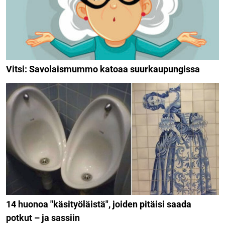
Vitsi: Savolaismummo katoaa suurkaupungissa
14 huonoa "käsityöläistä", joiden pitäisi saada
potkut – ja sassiin