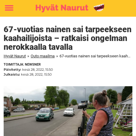
Toggle
menu
67-vuotias nainen sai tarpeekseen
kaahailijoista – ratkaisi ongelman
nerokkaalla tavalla
Hyvät Naurut
»
Outo maailma
»
67-vuotias nainen sai tarpeekseen kaahailijoista – ratkaisi ongelman nerokkaalla tavalla
TOIMITTAJA: NEWSNER
Päivitetty:
kesä 28, 2022, 15:50
Julkaistu:
kesä 28, 2022, 15:50