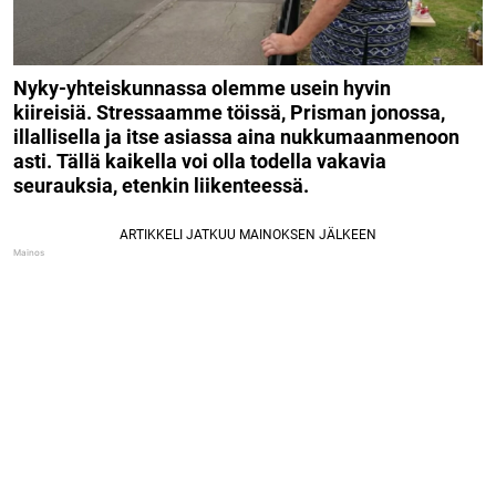
Nyky-yhteiskunnassa olemme usein hyvin
kiireisiä. Stressaamme töissä, Prisman jonossa,
illallisella ja itse asiassa aina nukkumaanmenoon
asti. Tällä kaikella voi olla todella vakavia
seurauksia, etenkin liikenteessä.