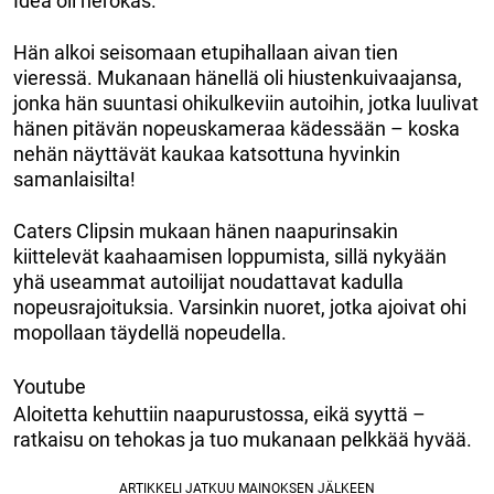
Idea oli nerokas.
Hän alkoi seisomaan etupihallaan aivan tien
vieressä. Mukanaan hänellä oli hiustenkuivaajansa,
jonka hän suuntasi ohikulkeviin autoihin, jotka luulivat
hänen pitävän nopeuskameraa kädessään – koska
nehän näyttävät kaukaa katsottuna hyvinkin
samanlaisilta!
Caters Clipsin mukaan hänen naapurinsakin
kiittelevät kaahaamisen loppumista, sillä nykyään
yhä useammat autoilijat noudattavat kadulla
nopeusrajoituksia. Varsinkin nuoret, jotka ajoivat ohi
mopollaan täydellä nopeudella.
Youtube
Aloitetta kehuttiin naapurustossa, eikä syyttä –
ratkaisu on tehokas ja tuo mukanaan pelkkää hyvää.