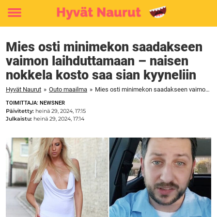
Toggle
menu
Mies osti minimekon saadakseen
vaimon laihduttamaan – naisen
nokkela kosto saa sian kyyneliin
Hyvät Naurut
»
Outo maailma
»
Mies osti minimekon saadakseen vaimon laihduttamaan – naisen nokkela kosto saa sian kyyneliin
TOIMITTAJA: NEWSNER
Päivitetty:
heinä 29, 2024, 17:15
Julkaistu:
heinä 29, 2024, 17:14