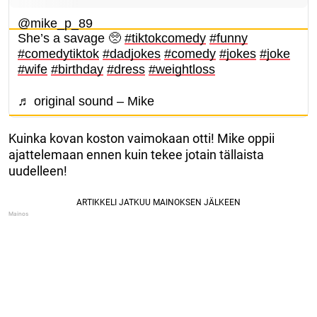
@mike_p_89
She’s a savage 🥺
#tiktokcomedy
#funny
#comedytiktok
#dadjokes
#comedy
#jokes
#joke
#wife
#birthday
#dress
#weightloss
♬ original sound – Mike
Kuinka kovan koston vaimokaan otti! Mike oppii
ajattelemaan ennen kuin tekee jotain tällaista
uudelleen!