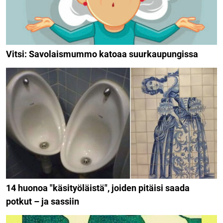
Vitsi: Savolaismummo katoaa suurkaupungissa
14 huonoa "käsityöläistä", joiden pitäisi saada
potkut – ja sassiin