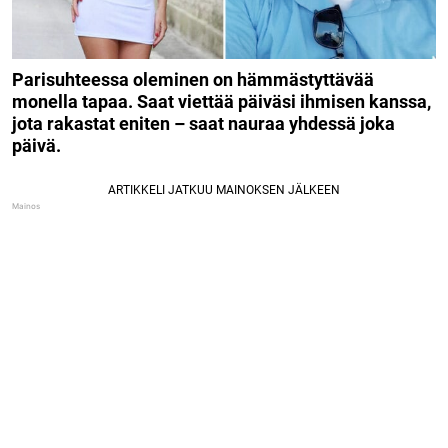
Parisuhteessa oleminen on hämmästyttävää
monella tapaa. Saat viettää päiväsi ihmisen kanssa,
jota rakastat eniten – saat nauraa yhdessä joka
päivä.