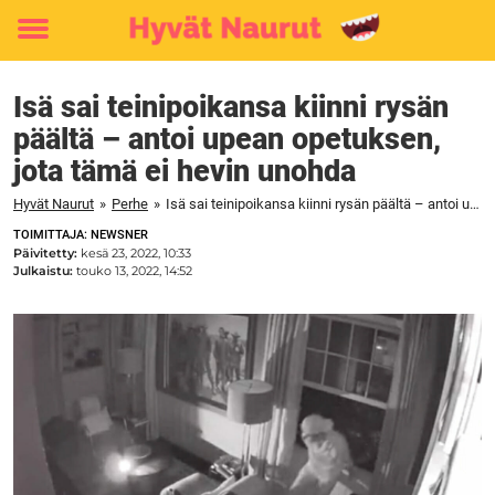
Toggle
menu
Isä sai teinipoikansa kiinni rysän
päältä – antoi upean opetuksen,
jota tämä ei hevin unohda
Hyvät Naurut
»
Perhe
»
Isä sai teinipoikansa kiinni rysän päältä – antoi upean opetuksen, jota tämä ei hevin unohda
TOIMITTAJA: NEWSNER
Päivitetty:
kesä 23, 2022, 10:33
Julkaistu:
touko 13, 2022, 14:52