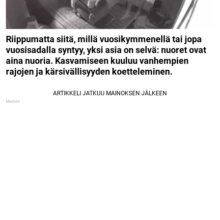
Riippumatta siitä, millä vuosikymmenellä tai jopa
vuosisadalla syntyy, yksi asia on selvä: nuoret ovat
aina nuoria. Kasvamiseen kuuluu vanhempien
rajojen ja kärsivällisyyden koetteleminen.