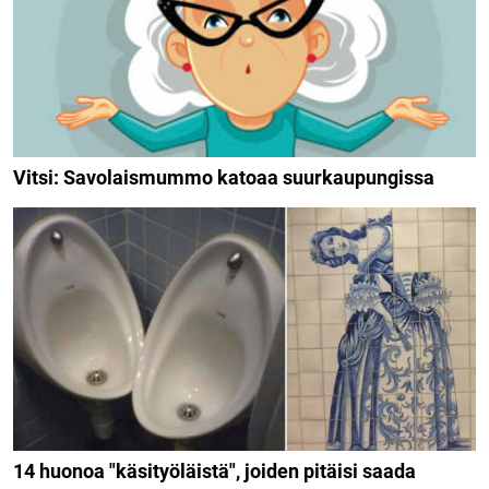
Vitsi: Savolaismummo katoaa suurkaupungissa
14 huonoa "käsityöläistä", joiden pitäisi saada