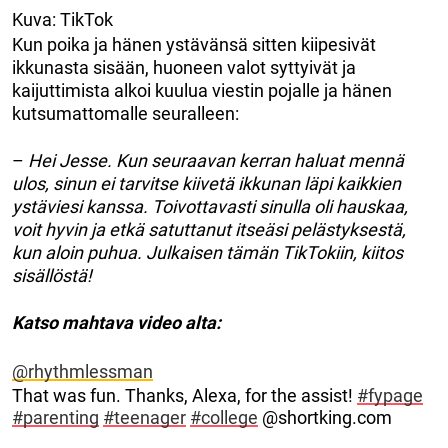
Kuva: TikTok
Kun poika ja hänen ystävänsä sitten kiipesivät
ikkunasta sisään, huoneen valot syttyivät ja
kaijuttimista alkoi kuulua viestin pojalle ja hänen
kutsumattomalle seuralleen:
–
Hei Jesse. Kun seuraavan kerran haluat mennä
ulos, sinun ei tarvitse kiivetä ikkunan läpi kaikkien
ystäviesi kanssa. Toivottavasti sinulla oli hauskaa,
voit hyvin ja etkä satuttanut itseäsi pelästyksestä,
kun aloin puhua. Julkaisen tämän TikTokiin, kiitos
sisällöstä!
Katso mahtava video alta:
@rhythmlessman
That was fun. Thanks, Alexa, for the assist!
#fypage
#parenting
#teenager
#college
@shortking.com