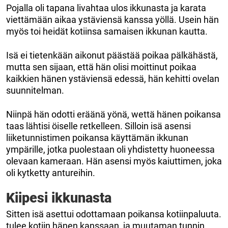
Pojalla oli tapana livahtaa ulos ikkunasta ja karata
viettämään aikaa ystäviensä kanssa yöllä. Usein hän
myös toi heidät kotiinsa samaisen ikkunan kautta.
Isä ei tietenkään aikonut päästää poikaa pälkähästä,
mutta sen sijaan, että hän olisi moittinut poikaa
kaikkien hänen ystäviensä edessä, hän kehitti ovelan
suunnitelman.
Niinpä hän odotti eräänä yönä, wettä hänen poikansa
taas lähtisi öiselle retkelleen. Silloin isä asensi
liiketunnistimen poikansa käyttämän ikkunan
ympärille, jotka puolestaan ​​oli yhdistetty huoneessa
olevaan kameraan. Hän asensi myös kaiuttimen, joka
oli kytketty antureihin.
Kiipesi ikkunasta
Sitten isä asettui odottamaan poikansa kotiinpaluuta.
tulee kotiin hänen kanssaan, ja muutaman tunnin