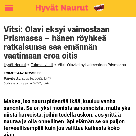
Toggle
menu
Vitsi: Olavi eksyi vaimostaan
Prismassa – hänen röyhkeä
ratkaisunsa saa emännän
vaatimaan eroa oitis
Hyvät Naurut
»
Tuhmat vitsit
»
Vitsi: Olavi eksyi vaimostaan Prismassa – hänen röyhkeä ratkaisunsa saa emännän vaatimaan eroa oitis
TOIMITTAJA: NEWSNER
Päivitetty:
syys 14, 2022, 13:47
Julkaistu:
syys 14, 2022, 13:46
Makea, iso nauru pidentää ikää, kuuluu vanha
sanonta. Se on yksi monista sanonnoista, mutta yksi
niistä harvoista, joihin todella uskon. Jos yrittää
nauraa ja olla onnellinen läpi elämän se on paljon
terveellisempää kuin jos valittaa kaikesta koko
ajan.