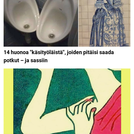
14 huonoa "käsityöläistä", joiden pitäisi saada
potkut – ja sassiin