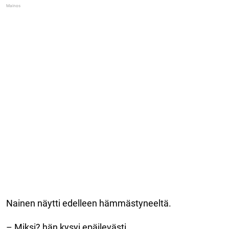
Nainen näytti edelleen hämmästyneeltä.
– Miksi? hän kysyi epäilevästi.