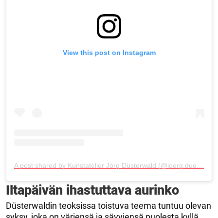
View this post on Instagram
A post shared by Kunstatelier Jörg Düsterwald (@joerg.duesterwald_art)
Iltapäivän ihastuttava aurinko
Düsterwaldin teoksissa toistuva teema tuntuu olevan
syksy, joka on väriensä ja sävyjensä puolesta kyllä