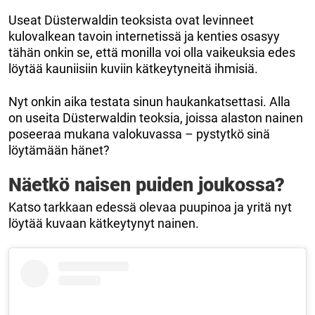
Useat Düsterwaldin teoksista ovat levinneet
kulovalkean tavoin internetissä ja kenties osasyy
tähän onkin se, että monilla voi olla vaikeuksia edes
löytää kauniisiin kuviin kätkeytyneitä ihmisiä.
Nyt onkin aika testata sinun haukankatsettasi. Alla
on useita Düsterwaldin teoksia, joissa alaston nainen
poseeraa mukana valokuvassa – pystytkö sinä
löytämään hänet?
Näetkö naisen puiden joukossa?
Katso tarkkaan edessä olevaa puupinoa ja yritä nyt
löytää kuvaan kätkeytynyt nainen.