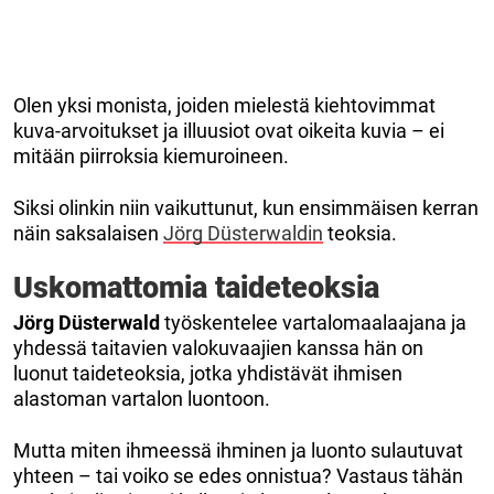
Olen yksi monista, joiden mielestä kiehtovimmat
kuva-arvoitukset ja illuusiot ovat oikeita kuvia – ei
mitään piirroksia kiemuroineen.
Siksi olinkin niin vaikuttunut, kun ensimmäisen kerran
näin saksalaisen
Jörg Düsterwaldin
teoksia.
Uskomattomia taideteoksia
Jörg Düsterwald
työskentelee vartalomaalaajana ja
yhdessä taitavien valokuvaajien kanssa hän on
luonut taideteoksia, jotka yhdistävät ihmisen
alastoman vartalon luontoon.
Mutta miten ihmeessä ihminen ja luonto sulautuvat
yhteen – tai voiko se edes onnistua? Vastaus tähän