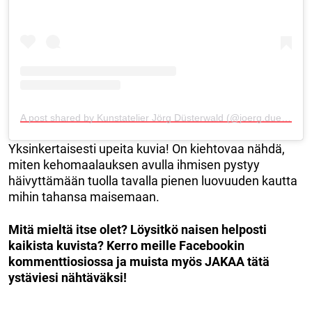
A post shared by Kunstatelier Jörg Düsterwald (@joerg.duesterwald_art)
Yksinkertaisesti upeita kuvia! On kiehtovaa nähdä,
miten kehomaalauksen avulla ihmisen pystyy
häivyttämään tuolla tavalla pienen luovuuden kautta
mihin tahansa maisemaan.
Mitä mieltä itse olet? Löysitkö naisen helposti
kaikista kuvista? Kerro meille Facebookin
kommenttiosiossa ja muista myös JAKAA tätä
ystäviesi nähtäväksi!