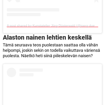
A post shared by Kunstatelier Jörg Düsterwald (@joerg.duesterwald_art)
Alaston nainen lehtien keskellä
Tämä seuraava teos puolestaan saattaa olla vähän
helpompi, joskin sekin on todella vaikuttava väriensä
puolesta. Näetkö heti siinä piileskelevän naisen?