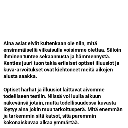
Aina asiat eivät kuitenkaan ole niin, mitä
ensimmäisellä vilkaisulla voisimme olettaa. Silloin
ihminen tuntee sekaannusta ja hämmennystä.
Kenties juuri tuon takia erilaiset optiset illuusiot ja
kuva-arvoitukset ovat kiehtoneet meitä aikojen
alusta saakka.
Optiset harhat ja illuusiot laittavat aivomme
todelliseen testiin. Niissä voi luulla alkuun
näkevänsä jotain, mutta todellisuudessa kuvasta
löytyy aina jokin muu tarkoitusperä. Mitä enemmän
ja tarkemmin sitä katsot, sitä paremmin
kokonaiskuvaa alkaa ymmärtää.