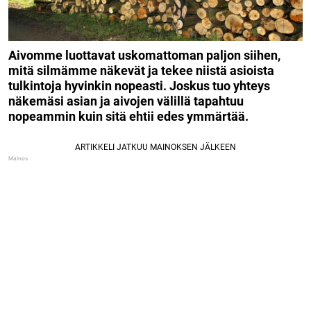
Aivomme luottavat uskomattoman paljon siihen,
mitä silmämme näkevät ja tekee niistä asioista
tulkintoja hyvinkin nopeasti. Joskus tuo yhteys
näkemäsi asian ja aivojen välillä tapahtuu
nopeammin kuin sitä ehtii edes ymmärtää.