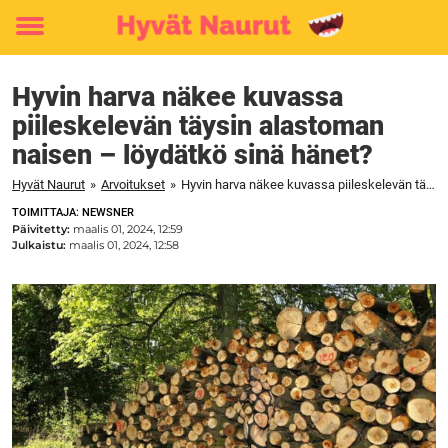
Toggle
menu
Hyvin harva näkee kuvassa
piileskelevän täysin alastoman
naisen – löydätkö sinä hänet?
Hyvät Naurut
»
Arvoitukset
»
Hyvin harva näkee kuvassa piileskelevän täysin alastoman naisen – löydätkö sinä hänet?
TOIMITTAJA: NEWSNER
Päivitetty:
maalis 01, 2024, 12:59
Julkaistu:
maalis 01, 2024, 12:58