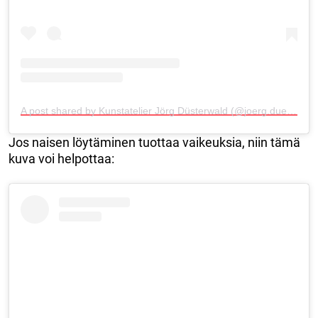
A post shared by Kunstatelier Jörg Düsterwald (@joerg.duesterwald_art)
Jos naisen löytäminen tuottaa vaikeuksia, niin tämä
kuva voi helpottaa: