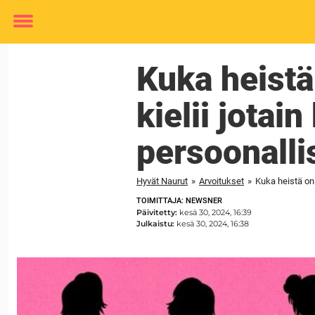
Toggle
menu
Kuka heist
kielii jotai
persoonalli
Hyvät Naurut
»
Arvoitukset
»
Kuka heistä on
TOIMITTAJA: NEWSNER
Päivitetty:
kesä 30, 2024, 16:39
Julkaistu:
kesä 30, 2024, 16:38