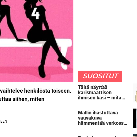
SUOSITUT
Tältä näyttää
aihtelee henkilöstä toiseen.
karismaattisen
ihmisen käsi – mitä
taa siihen, miten
oma kätesi paljastaa
sinusta?
Mallin ihastuttava
vauvakuva
hämmentää verkossa
– huomaatko oudon
yksityiskohdan?