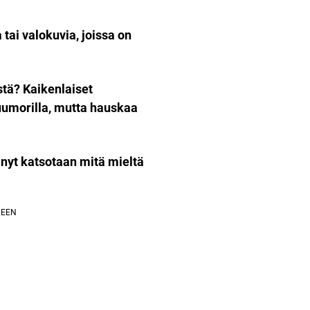
tai valokuvia, joissa on
stä? Kaikenlaiset
huumorilla, mutta hauskaa
, nyt katsotaan mitä mieltä