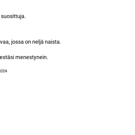
 suosittuja.
aa, jossa on neljä naista.
lestäsi menestynein.