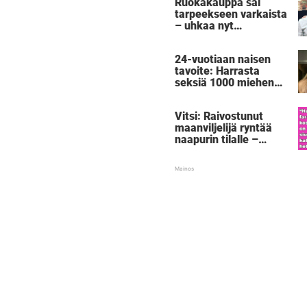
Ruokakauppa sai
tarpeekseen varkaista
– uhkaa nyt
rangaistuksella, joka
sai tuhannet
24-vuotiaan naisen
nauramaan ääneen
tavoite: Harrasta
seksiä 1000 miehen
kanssa – ennen kuin
täyttää 30:
Vitsi: Raivostunut
"Voimaannuttavaa"
maanviljelijä ryntää
naapurin tilalle –
silloin 5-vuotias
paljastaa
shokkisalaisuuden,
joka saa farmarin
punastumaan