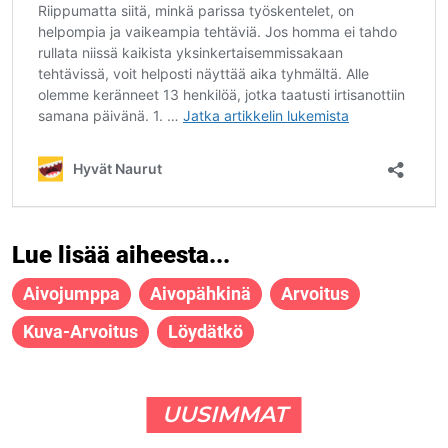
Lue lisää aiheesta...
Aivojumppa
Aivopähkinä
Arvoitus
Kuva-Arvoitus
Löydätkö
UUSIMMAT