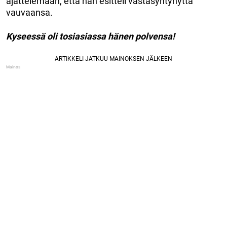
ajattelemaan, että hän esitteli vastasyntynyttä
vauvaansa.
Kyseessä oli tosiasiassa hänen polvensa!