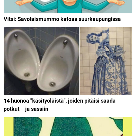
Vitsi: Savolaismummo katoaa suurkaupungissa
14 huonoa "käsityöläistä", joiden pitäisi saada
potkut – ja sassiin