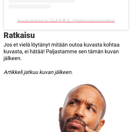
A post shared by GLA👩🏽‍🔬 (@rebeccamcgoniglex)
Ratkaisu
Jos et vielä löytänyt mitään outoa kuvasta kohtaa
kuvasta, ei hätää! Paljastamme sen tämän kuvan
jälkeen.
Artikkeli jatkuu kuvan jälkeen.