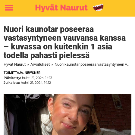
Toggle
menu
Nuori kaunotar poseeraa
vastasyntyneen vauvansa kanssa
– kuvassa on kuitenkin 1 asia
todella pahasti pielessä
Hyvät Naurut
»
Arvoitukset
»
Nuori kaunotar poseeraa vastasyntyneen vauvansa kanssa – kuvassa on kuitenkin 1 asia todella pahasti pielessä
TOIMITTAJA: NEWSNER
Päivitetty:
huhti 21, 2024, 14:13
Julkaistu:
huhti 21, 2024, 14:12