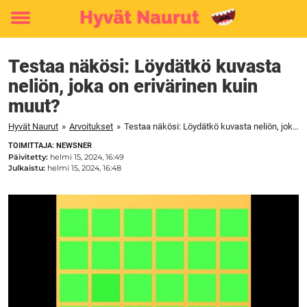
Toggle
menu
Testaa näkösi: Löydätkö kuvasta
neliön, joka on erivärinen kuin
muut?
Hyvät Naurut
»
Arvoitukset
»
Testaa näkösi: Löydätkö kuvasta neliön, joka on erivärinen kuin muut?
TOIMITTAJA: NEWSNER
Päivitetty:
helmi 15, 2024, 16:49
Julkaistu:
helmi 15, 2024, 16:48