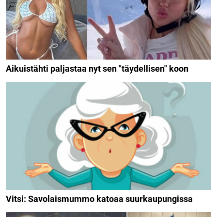
Aikuistähti paljastaa nyt sen "täydellisen" koon
Vitsi: Savolaismummo katoaa suurkaupungissa