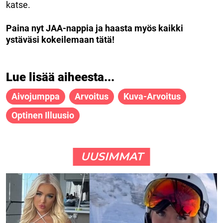
katse.
Paina nyt JAA-nappia ja haasta myös kaikki
ystäväsi kokeilemaan tätä!
Lue lisää aiheesta...
Aivojumppa
Arvoitus
Kuva-Arvoitus
Optinen Illuusio
UUSIMMAT