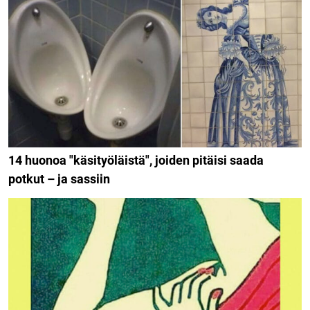
14 huonoa "käsityöläistä", joiden pitäisi saada
potkut – ja sassiin