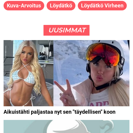
Kuva-Arvoitus
Löydätkö
Löydätkö Virheen
UUSIMMAT
Aikuistähti paljastaa nyt sen "täydellisen" koon