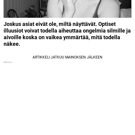
Joskus asiat eivät ole, miltä näyttävät. Optiset
illuusiot voivat todella aiheuttaa ongelmia silmille ja
aivoille koska on vaikea ymmärtää, mitä todella
näkee.