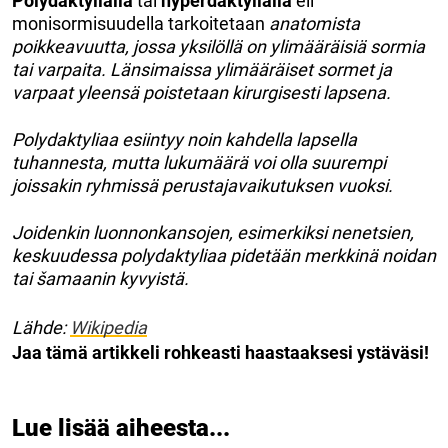
Polydaktylialla
tai
hyperdaktylialla
eli
monisormisuudella tarkoitetaan
anatomista
poikkeavuutta, jossa yksilöllä on ylimääräisiä sormia
tai varpaita. Länsimaissa ylimääräiset sormet ja
varpaat yleensä poistetaan kirurgisesti lapsena.
Polydaktyliaa esiintyy noin kahdella lapsella
tuhannesta, mutta lukumäärä voi olla suurempi
joissakin ryhmissä perustajavaikutuksen vuoksi.
Joidenkin luonnonkansojen, esimerkiksi nenetsien,
keskuudessa polydaktyliaa pidetään merkkinä noidan
tai šamaanin kyvyistä.
Lähde:
Wikipedia
Jaa tämä artikkeli rohkeasti haastaaksesi ystäväsi!
Lue lisää aiheesta...