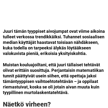
Juuri tämän tyyppiset aivojumpat ovat viime aikoina
tulleet verkossa trendikkäiksi. Tuhannet sosiaalisen
median käyttäjät haastavat toisiaan nähdäkseen,
kuka todella on tarpeeksi älykäs löytääkseen
valokuvista pieniä, erikoisia yksityiskohtia.
Muistan kouluajoiltani, että juuri tällaiset tehtävät
olivat erittäin suosittuja. Perjantaisin matematiikan
tunnit päättyivät usein siihen, että opettaja jakoi
tämäntyyppisen vaihtoehtotehtävän – ja oppilaat
riemastuivat, koska se oli jotain aivan muuta kuin
tyypillinen murtolaskentatehtävä.
Näetkö virheen?