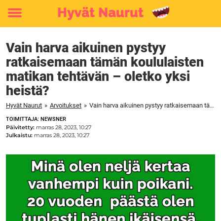
Toggle
menu
Vain harva aikuinen pystyy
ratkaisemaan tämän koululaisten
matikan tehtävän – oletko yksi
heistä?
Hyvät Naurut
»
Arvoitukset
»
Vain harva aikuinen pystyy ratkaisemaan tämän koululaisten matikan tehtävän – oletko yksi heistä?
TOIMITTAJA: NEWSNER
Päivitetty:
marras 28, 2023, 10:27
Julkaistu:
marras 28, 2023, 10:27