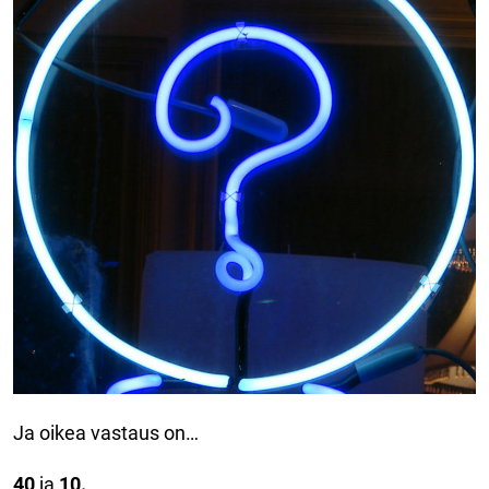
Ja oikea vastaus on…
40
ja
10.