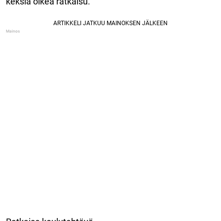
keksiä oikea ratkaisu.