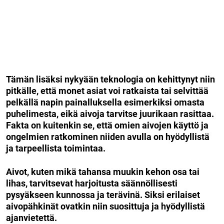
Tämän lisäksi nykyään teknologia on kehittynyt niin
pitkälle, että monet asiat voi ratkaista tai selvittää
pelkällä napin painalluksella esimerkiksi omasta
puhelimesta, eikä aivoja tarvitse juurikaan rasittaa.
Fakta on kuitenkin se, että omien aivojen käyttö ja
ongelmien ratkominen niiden avulla on hyödyllistä
ja tarpeellista toimintaa.
Aivot, kuten mikä tahansa muukin kehon osa tai
lihas, tarvitsevat harjoitusta säännöllisesti
pysyäkseen kunnossa ja terävinä. Siksi erilaiset
aivopähkinät ovatkin niin suosittuja ja hyödyllistä
ajanvietettä.