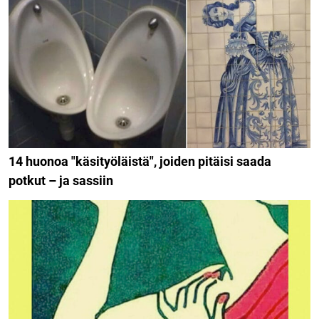
14 huonoa "käsityöläistä", joiden pitäisi saada
potkut – ja sassiin