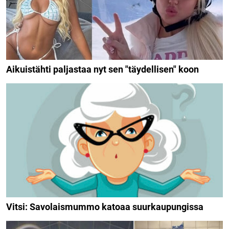
Aikuistähti paljastaa nyt sen "täydellisen" koon
Vitsi: Savolaismummo katoaa suurkaupungissa