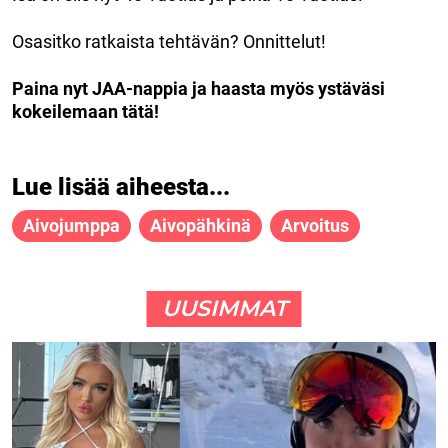
Osasitko ratkaista tehtävän? Onnittelut!
Paina nyt JAA-nappia ja haasta myös ystäväsi
kokeilemaan tätä!
Lue lisää aiheesta...
Aivojumppa
Aivopähkinä
Arvoitus
UUSIMMAT