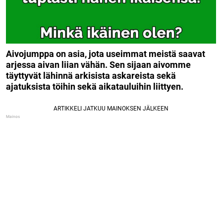
Aivojumppa on asia, jota useimmat meistä saavat
arjessa aivan liian vähän. Sen sijaan aivomme
täyttyvät lähinnä arkisista askareista sekä
ajatuksista töihin sekä aikatauluihin liittyen.