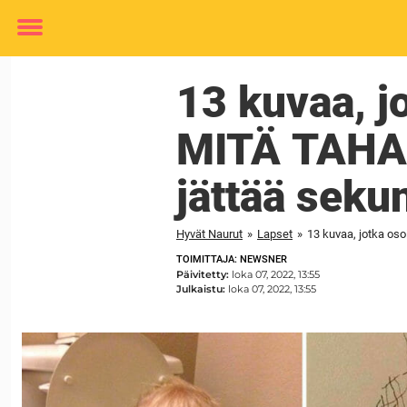
Toggle
menu
13 kuvaa, jo
MITÄ TAHAN
jättää seku
Hyvät Naurut
»
Lapset
»
13 kuvaa, jotka oso
TOIMITTAJA: NEWSNER
Päivitetty:
loka 07, 2022, 13:55
Julkaistu:
loka 07, 2022, 13:55