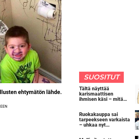
SUOSITUT
Tältä näyttää
llusten ehtymätön lähde.
karismaattisen
ihmisen käsi – mitä
oma kätesi paljastaa
sinusta?
Ruokakauppa sai
tarpeekseen varkaista
– uhkaa nyt
rangaistuksella, joka
sai tuhannet