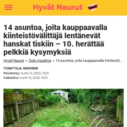
Toggle
menu
14 asuntoa, joita kauppaavalla
kiinteistövälittäjä lentänevät
hanskat tiskiin – 10. herättää
pelkkiä kysymyksiä
Hyvät Naurut
»
Outo maailma
»
14 asuntoa, joita kauppaavalla kiinteistövälittäjä lentänevät hanskat tiskiin – 10. herättää pelkkiä kysymyksiä
TOIMITTAJA: NEWSNER
Päivitetty:
huhti 12, 2022, 13:01
Julkaistu:
huhti 12, 2022, 13:01