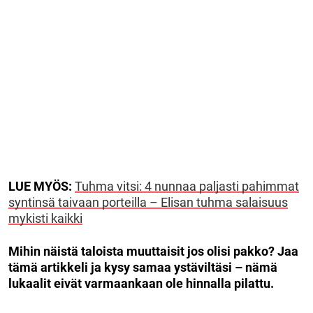
LUE MYÖS:
Tuhma vitsi: 4 nunnaa paljasti pahimmat
syntinsä taivaan porteilla – Elisan tuhma salaisuus
mykisti kaikki
Mihin näistä taloista muuttaisit jos olisi pakko? Jaa
tämä artikkeli ja kysy samaa ystäviltäsi – nämä
lukaalit eivät varmaankaan ole hinnalla pilattu.