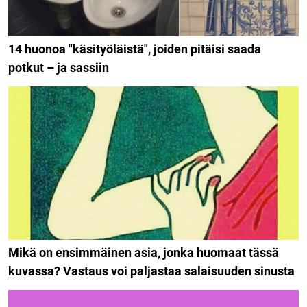
14 huonoa "käsityöläistä", joiden pitäisi saada
potkut – ja sassiin
Mikä on ensimmäinen asia, jonka huomaat tässä
kuvassa? Vastaus voi paljastaa salaisuuden sinusta