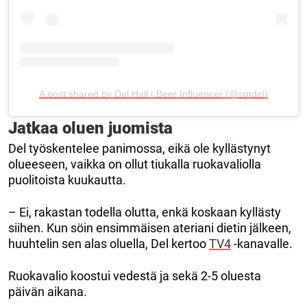
A post shared by Del Hall | Beer Influencer (@sgtdel)
Jatkaa oluen juomista
Del työskentelee panimossa, eikä ole kyllästynyt
olueeseen, vaikka on ollut tiukalla ruokavaliolla
puolitoista kuukautta.
– Ei, rakastan todella olutta, enkä koskaan kyllästy
siihen. Kun söin ensimmäisen ateriani dietin jälkeen,
huuhtelin sen alas oluella, Del kertoo
TV4
-kanavalle.
Ruokavalio koostui vedestä ja sekä 2-5 oluesta
päivän aikana.