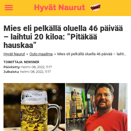
Toggle
menu
Mies eli pelkällä oluella 46 päivää
– laihtui 20 kiloa: ”Pitäkää
hauskaa”
Hyvät Naurut
»
Outo maailma
»
Mies eli pelkällä oluella 46 päivää – laihtui 20 kiloa: "Pitäkää hauskaa"
TOIMITTAJA: NEWSNER
Päivitetty:
helmi 08, 2022, 11:17
Julkaistu:
helmi 08, 2022, 11:17