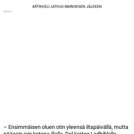
– Ensimmäisen oluen otin yleensä iltapäivällä, mutta
pääosin join kotona illalla, Del kertoo Ladbiblelle.