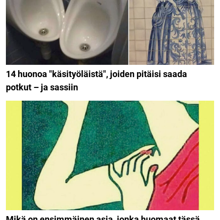
14 huonoa "käsityöläistä", joiden pitäisi saada
potkut – ja sassiin
Mikä on ensimmäinen asia, jonka huomaat tässä