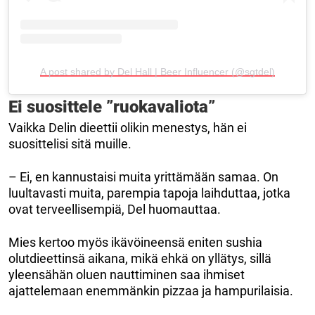
A post shared by Del Hall | Beer Influencer (@sgtdel)
Ei suosittele ”ruokavaliota”
Vaikka Delin dieettii olikin menestys, hän ei
suosittelisi sitä muille.
– Ei, en kannustaisi muita yrittämään samaa. On
luultavasti muita, parempia tapoja laihduttaa, jotka
ovat terveellisempiä, Del huomauttaa.
Mies kertoo myös ikävöineensä eniten sushia
olutdieettinsä aikana, mikä ehkä on yllätys, sillä
yleensähän oluen nauttiminen saa ihmiset
ajattelemaan enemmänkin pizzaa ja hampurilaisia.