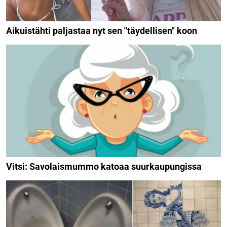
Aikuistähti paljastaa nyt sen "täydellisen" koon
Vitsi: Savolaismummo katoaa suurkaupungissa