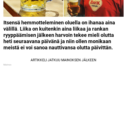
Itsensä hemmotteleminen oluella on ihanaa aina
välillä
.
Liika on kuitenkin aina liikaa ja rankan
ryyppäämisen jälkeen harvoin tekee mieli olutta
heti seuraavana päivänä ja niin ollen monikaan
meistä ei voi sanoa nauttivansa olutta päivittän.