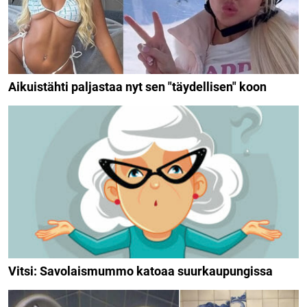
Aikuistähti paljastaa nyt sen "täydellisen" koon
Vitsi: Savolaismummo katoaa suurkaupungissa