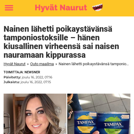
Toggle
menu
Nainen lähetti poikaystävänsä
tamponiostoksille – hänen
kiusallinen virheensä sai naisen
nauramaan kippurassa
Hyvät Naurut
»
Outo maailma
»
Nainen lähetti poikaystävänsä tamponiostoksille – hänen kiusallinen virheensä sai naisen nauramaan kippurassa
TOIMITTAJA: NEWSNER
Päivitetty:
joulu 16, 2022, 07:16
Julkaistu:
joulu 16, 2022, 07:15