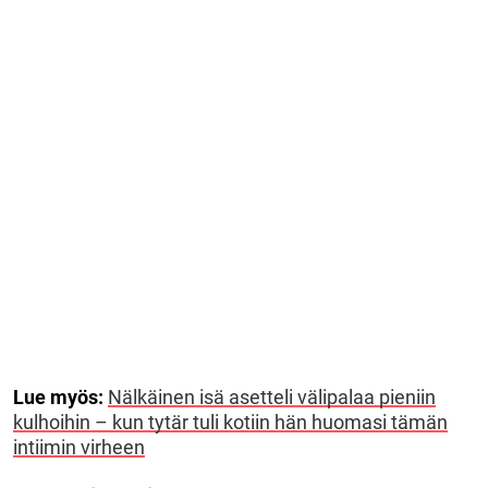
Lue myös:
Nälkäinen isä asetteli välipalaa pieniin
kulhoihin – kun tytär tuli kotiin hän huomasi tämän
intiimin virheen