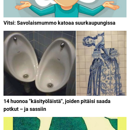
Vitsi: Savolaismummo katoaa suurkaupungissa
14 huonoa "käsityöläistä", joiden pitäisi saada
potkut – ja sassiin