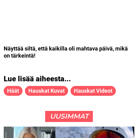
Näyttää siltä, ​​että kaikilla oli mahtava päivä, mikä
on tärkeintä!
Lue lisää aiheesta...
Häät
Hauskat Kuvat
Hauskat Videot
UUSIMMAT