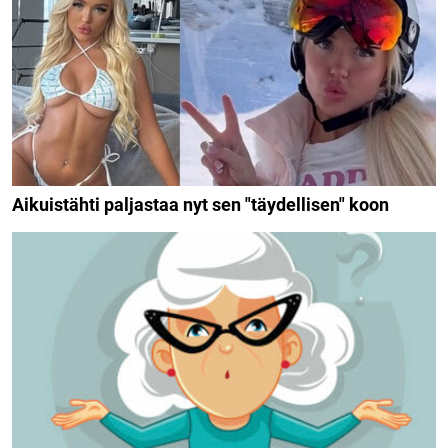
Aikuistähti paljastaa nyt sen "täydellisen" koon