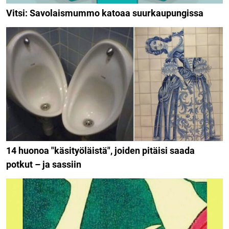
Vitsi: Savolaismummo katoaa suurkaupungissa
14 huonoa "käsityöläistä", joiden pitäisi saada
potkut – ja sassiin