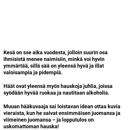
Kesä on sse aika vuodesta, jolloin suurin osa
ihmisistä menee naimisiin, minkä voi hyvin
ymmärtää, sillä sää on yleensä hyvä ja illat
valoisampia ja pidempiä.
Häät ovat yleensä myös hauskoja juhlia, joissa
syödään hyvää ruokaa ja nautitaan alkoholia.
Muuan hääkuvaaja sai loistavan idean ottaa kuvia
vieraista, kun he saivat ensimmäisen juomansa ja
viimeinen juomansa – ja lopputulos on
uskomattoman hauska!