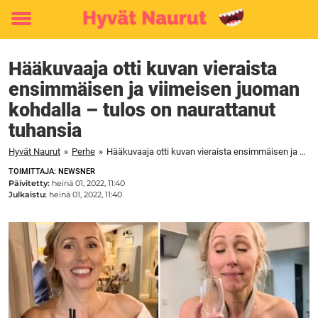
Toggle
menu
Hääkuvaaja otti kuvan vieraista
ensimmäisen ja viimeisen juoman
kohdalla – tulos on naurattanut
tuhansia
Hyvät Naurut
»
Perhe
»
Hääkuvaaja otti kuvan vieraista ensimmäisen ja viimeisen juoman kohdalla – tulos on naurattanut tuhansia
TOIMITTAJA: NEWSNER
Päivitetty:
heinä 01, 2022, 11:40
Julkaistu:
heinä 01, 2022, 11:40