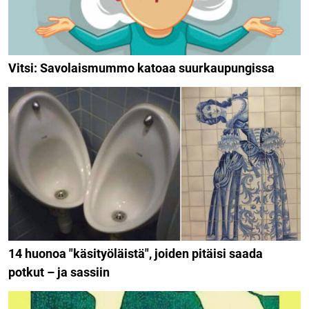
Vitsi: Savolaismummo katoaa suurkaupungissa
14 huonoa "käsityöläistä", joiden pitäisi saada
potkut – ja sassiin