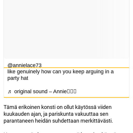
@annielace73
like genuinely how can you keep arguing in a
party hat
♬ original sound – Annie🧚🏼‍♀️
Tämä erikoinen konsti on ollut käytössä viiden
kuukauden ajan, ja pariskunta vakuuttaa sen
parantaneen heidän suhdettaan merkittävästi.