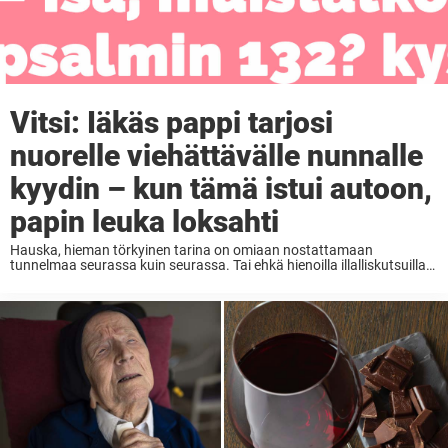
Vitsi: Iäkäs pappi tarjosi
nuorelle viehättävälle nunnalle
kyydin – kun tämä istui autoon,
papin leuka loksahti
Hauska, hieman törkyinen tarina on omiaan nostattamaan
tunnelmaa seurassa kuin seurassa. Tai ehkä hienoilla illalliskutsuilla
ei kannata laukoa ihan mitä tahansa, mutta meidän muiden
keskuudessa ne yleensä nauravat äänekkäästi. Joko naurat, koska
ne ovat mielestäsi ...