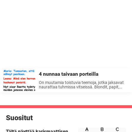
4 nunnaa taivaan porteilla
On muutamia toistuvia teemoja, jotka jaksavat
naurattaa tuhmissa vitseissä. Blondit, papit,
upseerit ja tietysti nunnat. Nunnat ovat
tunnettuja siveellisyydestään ja uskonnolleen
omistautumisestaan. Tämä hauska tarina
neljästä nunnasta, jotka kuolivat ja päätyivät
taivaaseen, sai minut nauramaan niin, ...
Suositut
Tältä näyttää karismaattisen