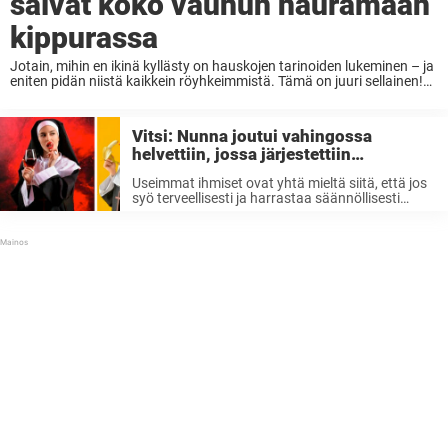
saivat koko vaunun nauramaan
kippurassa
Jotain, mihin en ikinä kyllästy on hauskojen tarinoiden lukeminen – ja
eniten pidän niistä kaikkein röyhkeimmistä. Tämä on juuri sellainen!
Nunna istui junassa lukemassa Raamattua, mikä oli hänelle erittäin
tärkeää. Muutaman istuimen päässä istui mies, joka ...
Vitsi: Nunna joutui vahingossa
helvettiin, jossa järjestettiin
seksiorgiat – soitti hädissään
Useimmat ihmiset ovat yhtä mieltä siitä, että jos
Pietarille
syö terveellisesti ja harrastaa säännöllisesti
liikuntaa pysyy terveenä. Monet kuitenkin
unohtavat, että yksi pitkän ja onnellisen elämän
tärkeimmistä avaimista on makea, sydämellinen
nauru. Nauraa kannattaa kovaa ja niin ...