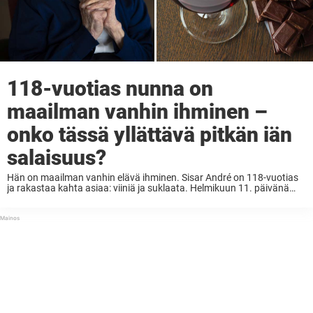
118-vuotias nunna on
maailman vanhin ihminen –
onko tässä yllättävä pitkän iän
salaisuus?
Hän on maailman vanhin elävä ihminen. Sisar André on 118-vuotias
ja rakastaa kahta asiaa: viiniä ja suklaata. Helmikuun 11. päivänä
vuonna 1904 syntyi Lucile Randon – tai sisar André, kuten häntä
myös kutsutaan. Etelä-Ranskasta kotoisin olevaa ...