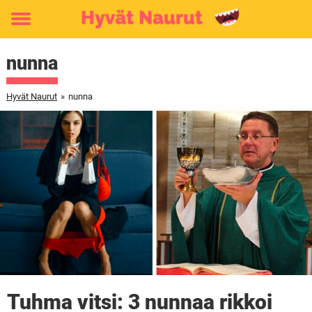
Toggle
menu
nunna
Hyvät Naurut
»
nunna
Tuhma vitsi: 3 nunnaa rikkoi