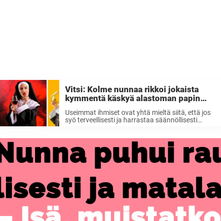
Vitsi: Kolme nunnaa rikkoi jokaista
kymmentä käskyä alastoman papin
kanssa
Useimmat ihmiset ovat yhtä mieltä siitä, että jos
syö terveellisesti ja harrastaa säännöllisesti
liikuntaa, sitä pysyy terveenä. Monet kuitenkin
unohtavat, että yksi pitkän ja onnellisen elämän
tärkeimmistä avaimista on makea, sydämellinen
nauru. Nauraa kannattaa kovaa ja ...