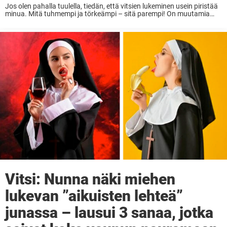
Jos olen pahalla tuulella, tiedän, että vitsien lukeminen usein piristää
minua. Mitä tuhmempi ja törkeämpi – sitä parempi! On muutamia
toistuvia teemoja, jotka jaksavat naurattaa; blondit, papit, upseerit ja
tietysti nunnat. Nunnat ovat tunnettuja siveellisyydestään ja ...
Vitsi: Nunna näki miehen
lukevan ”aikuisten lehteä”
junassa – lausui 3 sanaa, jotka