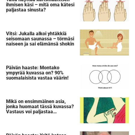
ihmisen käsi – mitä oma kätesi
paljastaa sinusta?
Vitsi: Jukalla alkoi yhtäkkiä
seisomaan saunassa – törmäsi
naiseen ja sai elämänsä shokin
Päivän haaste: Montako
ympyrää kuvassa on? 90%
suomalaisista vastaa väärin!
Mikä on ensimmäinen asia,
jonka huomaat tässä kuvassa?
Vastaus voi paljastaa
salaisuuden sinusta