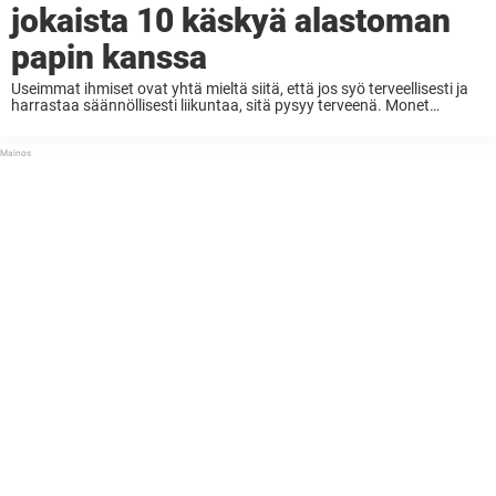
jokaista 10 käskyä alastoman
papin kanssa
Useimmat ihmiset ovat yhtä mieltä siitä, että jos syö terveellisesti ja
harrastaa säännöllisesti liikuntaa, sitä pysyy terveenä. Monet
kuitenkin unohtavat, että yksi pitkän ja onnellisen elämän
tärkeimmistä avaimista on makea, sydämellinen nauru. Nauraa
kannattaa kovaa ja ...