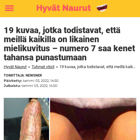
Toggle
menu
19 kuvaa, jotka todistavat, että
meillä kaikilla on likainen
mielikuvitus – numero 7 saa kenet
tahansa punastumaan
Hyvät Naurut
»
Tuhmat vitsit
»
19 kuvaa, jotka todistavat, että meillä kaikilla on likainen mielikuvitus – numero 7 saa kenet tahansa punastumaan
TOIMITTAJA: NEWSNER
Päivitetty:
tammi 03, 2022, 14:50
Julkaistu:
tammi 03, 2022, 14:50