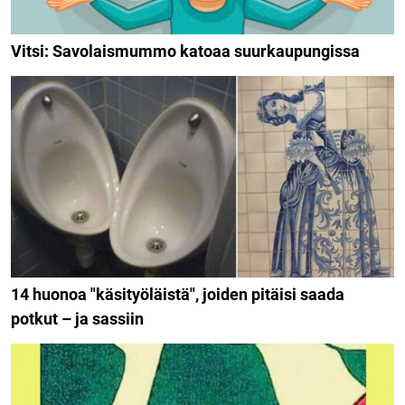
Vitsi: Savolaismummo katoaa suurkaupungissa
14 huonoa "käsityöläistä", joiden pitäisi saada
potkut – ja sassiin