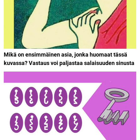
Mikä on ensimmäinen asia, jonka huomaat tässä
kuvassa? Vastaus voi paljastaa salaisuuden sinusta