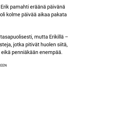
ä Erik pamahti eräänä päivänä
ä oli kolme päivää aikaa pakata
tasapuolisesti, mutta Erikillä –
teja, jotka pitivät huolen siitä,
ta eikä penniäkään enempää.