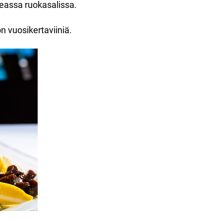
upeassa ruokasalissa.
on vuosikertaviiniä.