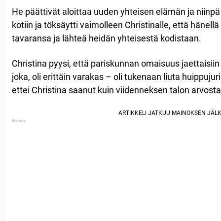
He päättivät aloittaa uuden yhteisen elämän ja niinp
kotiin ja töksäytti vaimolleen Christinalle, että hänell
tavaransa ja lähteä heidän yhteisestä kodistaan.
Christina pyysi, että pariskunnan omaisuus jaettaisiin 
joka, oli erittäin varakas – oli tukenaan liuta huippujuris
ettei Christina saanut kuin viidenneksen talon arvos