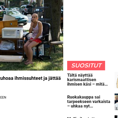
SUOSITUT
Tältä näyttää
tuhoaa ihmissuhteet ja jättää
karismaattisen
ihmisen käsi – mitä
oma kätesi paljastaa
sinusta?
Ruokakauppa sai
tarpeekseen varkaista
– uhkaa nyt
rangaistuksella, joka
sai tuhannet