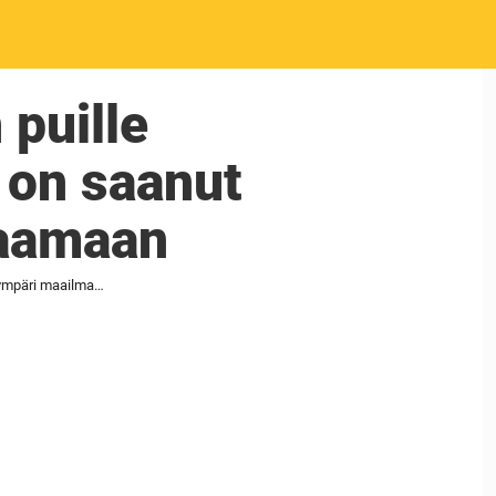
 puille
 on saanut
raamaan
Erik petti vaimoaan ja jätti tämän puille paljaille – vaimon nerokas kosto on saanut miljoonat ympäri maailman hurraamaan