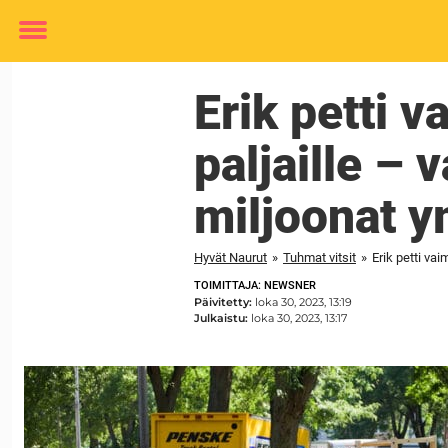
Toggle
menu
Erik petti v
paljaille –
miljoonat 
Hyvät Naurut
»
Tuhmat vitsit
»
TOIMITTAJA: NEWSNER
Päivitetty:
loka 30, 2023, 13:19
Julkaistu:
loka 30, 2023, 13:17