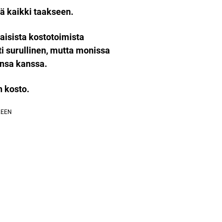
ää kaikki taakseen.
aisista kostotoimista
ti surullinen, mutta monissa
ensa kanssa.
n kosto.