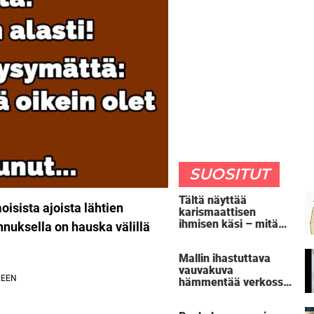
SUOSITUT
Tältä näyttää
isista ajoista lähtien
karismaattisen
ihmisen käsi – mitä
annuksella on hauska välillä
oma kätesi paljastaa
sinusta?
Mallin ihastuttava
vauvakuva
hämmentää verkossa
– huomaatko oudon
yksityiskohdan?