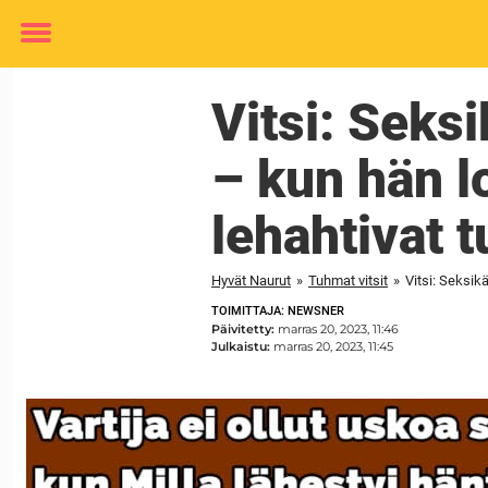
Toggle
menu
Vitsi: Seksi
– kun hän lo
lehahtivat t
Hyvät Naurut
»
Tuhmat vitsit
»
Vitsi: Seksikä
TOIMITTAJA: NEWSNER
Päivitetty:
marras 20, 2023, 11:46
Julkaistu:
marras 20, 2023, 11:45