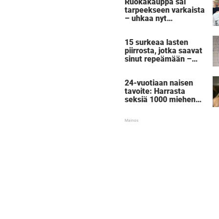
Ruokakauppa sai
tarpeekseen varkaista
– uhkaa nyt
rangaistuksella, joka
sai tuhannet
15 surkeaa lasten
nauramaan ääneen
piirrosta, jotka saavat
sinut repeämään –
numero 7. ei tosiaan
ole uusi Picasso
24-vuotiaan naisen
tavoite: Harrasta
seksiä 1000 miehen
kanssa – ennen kuin
täyttää 30:
"Voimaannuttavaa"