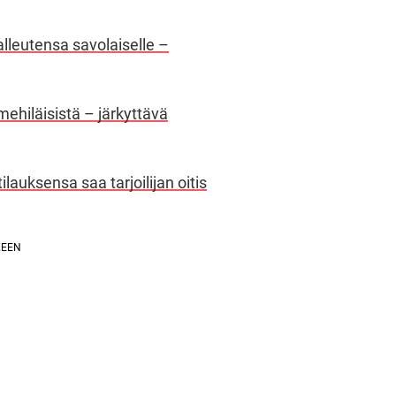
alleutensa savolaiselle –
ja mehiläisistä – järkyttävä
ilauksensa saa tarjoilijan oitis