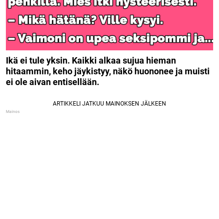
Ikä ei tule yksin. Kaikki alkaa sujua hieman
hitaammin, keho jäykistyy, näkö huononee ja muisti
ei ole aivan entisellään.