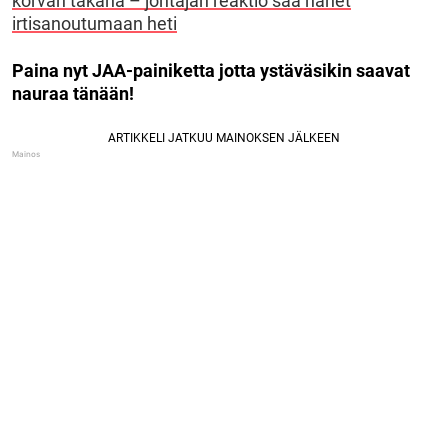
korvan takana – johtajan reaktio saa hänet
irtisanoutumaan heti
Paina nyt JAA-painiketta jotta ystäväsikin saavat
nauraa tänään!