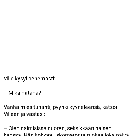
Ville kysyi pehemästi:
– Mikä hätänä?
Vanha mies tuhahti, pyyhki kyyneleensä, katsoi
Villeen ja vastasi:
– Olen naimisissa nuoren, seksikkään naisen
kanssa. Hän kokkaa uskomatonta ruokaa joka päivä