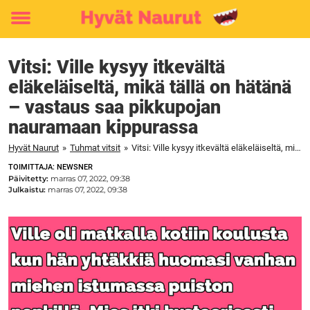
Toggle
menu
Vitsi: Ville kysyy itkevältä
eläkeläiseltä, mikä tällä on hätänä
– vastaus saa pikkupojan
nauramaan kippurassa
Hyvät Naurut
»
Tuhmat vitsit
»
Vitsi: Ville kysyy itkevältä eläkeläiseltä, mikä tällä on hätänä – vastaus saa pikkupojan nauramaan kippurassa
TOIMITTAJA: NEWSNER
Päivitetty:
marras 07, 2022, 09:38
Julkaistu:
marras 07, 2022, 09:38