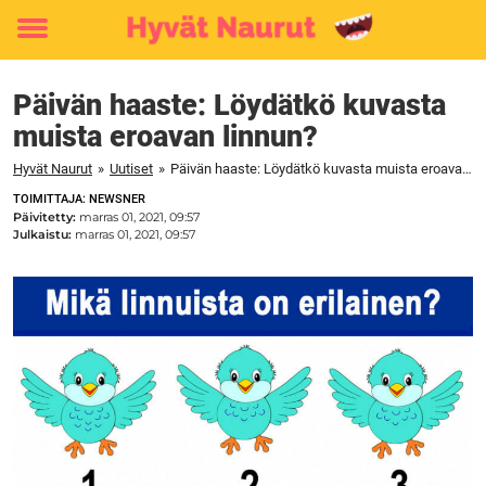
Toggle
menu
Päivän haaste: Löydätkö kuvasta
muista eroavan linnun?
Hyvät Naurut
»
Uutiset
»
Päivän haaste: Löydätkö kuvasta muista eroavan linnun?
TOIMITTAJA: NEWSNER
Päivitetty:
marras 01, 2021, 09:57
Julkaistu:
marras 01, 2021, 09:57