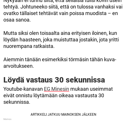
Nykyään ei tunnu siltä, ​​että sellaisia tulisi kovin usein
tehtyä. Johtuneeko siitä, että on tulossa vanhaksi vai
ovatko tällaiset tehtävät vain poissa muodista – en
osaa sanoa.
Mutta siksi olen toisaalta aina erityisen iloinen, kun
löydän haasteen, joka muistuttaa jostakin, jota yritti
nuorempana ratkaista.
Aiemmin tänään esimerkiksi törmäsin tähän kuva-
arvoitukseen.
Löydä vastaus 30 sekunnissa
Youtube-kanavan
EG Minesin
mukaan useimmat
eivät onnistu löytämään oikeaa vastausta 30
sekunnissa.