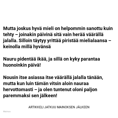
Mutta joskus hyvä mieli on helpommin sanottu kuin
tehty – joinakin päivinä sitä vain herää väärällä
jalalla. Silloin täytyy yrittää piristää mielialaansa –
keinolla millä hyvänsä
Nauru pidentää ikää, ja sillä on kyky parantaa
huonoinkin päivä!
Nousin itse asiassa itse väärällä jalalla tänään,
mutta kun luin tämän vitsin aloin nauraa
hervottomasti – ja olen tuntenut oloni paljon
paremmaksi sen jälkeen!