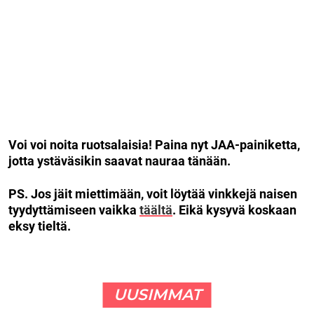
Voi voi noita ruotsalaisia! Paina nyt JAA-painiketta,
jotta ystäväsikin saavat nauraa tänään.
PS. Jos jäit miettimään, voit löytää vinkkejä naisen
tyydyttämiseen vaikka
täältä
. Eikä kysyvä koskaan
eksy tieltä.
UUSIMMAT