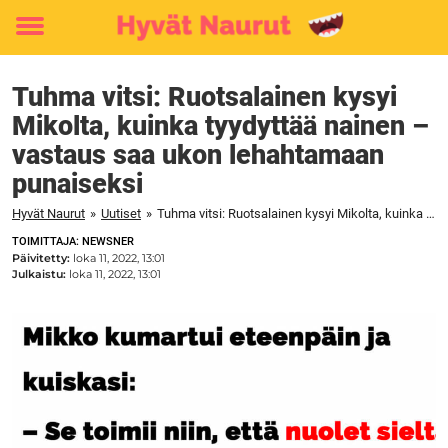
Toggle
menu
Tuhma vitsi: Ruotsalainen kysyi
Mikolta, kuinka tyydyttää nainen –
vastaus saa ukon lehahtamaan
punaiseksi
Hyvät Naurut
»
Uutiset
»
Tuhma vitsi: Ruotsalainen kysyi Mikolta, kuinka tyydyttää nainen – vastaus saa ukon lehahtamaan punaiseksi
TOIMITTAJA: NEWSNER
Päivitetty:
loka 11, 2022, 13:01
Julkaistu:
loka 11, 2022, 13:01