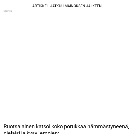
Ruotsalainen katsoi koko porukkaa hämmästyneenä,
nielaisi ja kysyi empien: