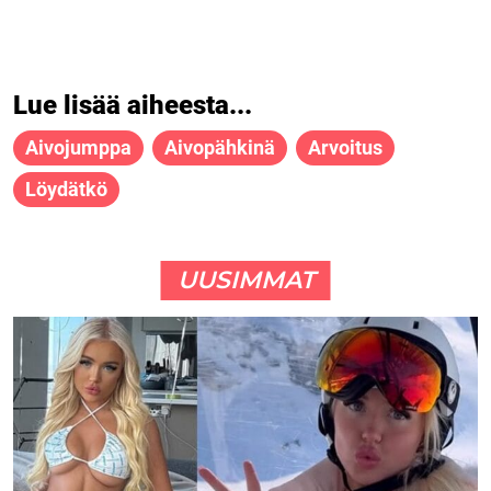
Lue lisää aiheesta...
Aivojumppa
Aivopähkinä
Arvoitus
Löydätkö
UUSIMMAT