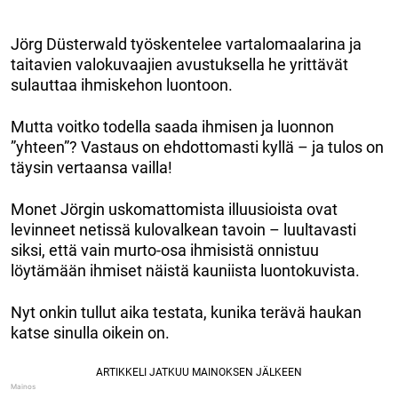
Jörg Düsterwald työskentelee vartalomaalarina ja
taitavien valokuvaajien avustuksella he yrittävät
sulauttaa ihmiskehon luontoon.
Mutta voitko todella saada ihmisen ja luonnon
”yhteen”? Vastaus on ehdottomasti kyllä ​​– ja tulos on
täysin vertaansa vailla!
Monet Jörgin uskomattomista illuusioista ovat
levinneet netissä kulovalkean tavoin – luultavasti
siksi, että vain murto-osa ihmisistä onnistuu
löytämään ihmiset näistä kauniista luontokuvista.
Nyt onkin tullut aika testata, kunika terävä haukan
katse sinulla oikein on.