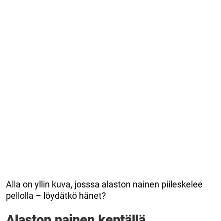
Alla on yllin kuva, josssa alaston nainen piileskelee
pellolla – löydätkö hänet?
Alaston nainen kentällä