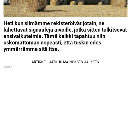
Heti kun silmämme rekisteröivät jotain, ne
lähettävät signaaleja aivoille, jotka sitten tulkitsevat
ensivaikutelmia. Tämä kaikki tapahtuu niin
uskomattoman nopeasti, että tuskin edes
ymmärrämme sitä itse.