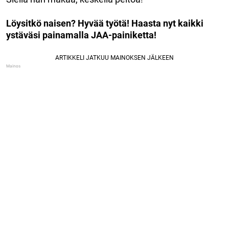
Löysitkö naisen? Hyvää työtä! Haasta nyt kaikki
ystäväsi painamalla JAA-painiketta!