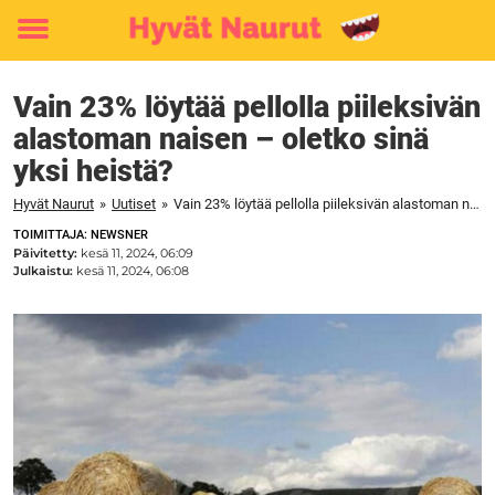
Toggle
menu
Vain 23% löytää pellolla piileksivän
alastoman naisen – oletko sinä
yksi heistä?
Hyvät Naurut
»
Uutiset
»
Vain 23% löytää pellolla piileksivän alastoman naisen – oletko sinä yksi heistä?
TOIMITTAJA: NEWSNER
Päivitetty:
kesä 11, 2024, 06:09
Julkaistu:
kesä 11, 2024, 06:08