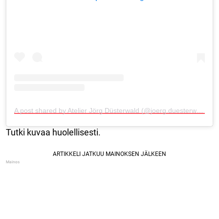
A post shared by Atelier Jörg Düsterwald (@joerg.duesterwald_art)
Tutki kuvaa huolellisesti.