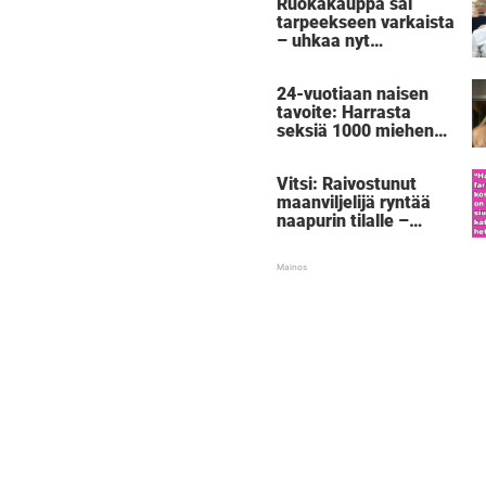
Ruokakauppa sai
tarpeekseen varkaista
– uhkaa nyt
rangaistuksella, joka
sai tuhannet
24-vuotiaan naisen
nauramaan ääneen
tavoite: Harrasta
seksiä 1000 miehen
kanssa – ennen kuin
täyttää 30:
Vitsi: Raivostunut
"Voimaannuttavaa"
maanviljelijä ryntää
naapurin tilalle –
silloin 5-vuotias
paljastaa
shokkisalaisuuden,
joka saa farmarin
punastumaan