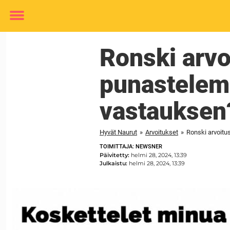
Toggle
menu
Ronski arvo
punastelem
vastauksen
Hyvät Naurut
»
Arvoitukset
»
Ronski arvoitu
TOIMITTAJA: NEWSNER
Päivitetty:
helmi 28, 2024, 13:39
Julkaistu:
helmi 28, 2024, 13:39