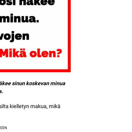
 näkee sinun koskevan minua
a.
ilta kielletyn makua, mikä