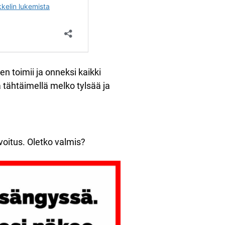
nen toimii ja onneksi kaikki
ä tähtäimellä melko tylsää ja
rvoitus. Oletko valmis?