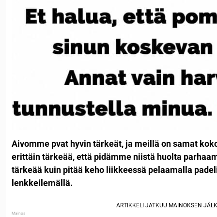
Aivomme pvat hyvin tärkeät, ja meillä on samat kok
erittäin tärkeää, että pidämme niistä huolta parha
tärkeää kuin pitää keho liikkeessä pelaamalla padeli
lenkkeilemällä.