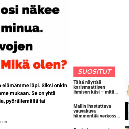
SUOSITUT
Tältä näyttää
o elämämme läpi. Siksi onkin
karismaattisen
ihmisen käsi – mitä
amme mukaan. Se on yhtä
oma kätesi paljastaa
a, pyöräilemällä tai
sinusta?
Mallin ihastuttava
vauvakuva
hämmentää verkossa
– huomaatko oudon
yksityiskohdan?