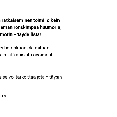
en ratkaiseminen toimii oikein
ä hieman ronskimpaa huumoria,
morin – täydellistä!
 ei tietenkään ole mitään
 niistä asioista avoimesti.
 se voi tarkoittaa jotain täysin