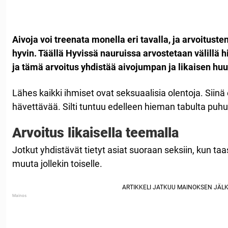
Aivoja voi treenata monella eri tavalla, ja arvoitust
hyvin. Täällä Hyvissä nauruissa arvostetaan välill
ja tämä arvoitus yhdistää aivojumpan ja likaisen huu
Lähes kaikki ihmiset ovat seksuaalisia olentoja. Siinä
hävettävää. Silti tuntuu edelleen hieman tabulta puhua
Arvoitus likaisella teemalla
Jotkut yhdistävät tietyt asiat suoraan seksiin, kun taas
muuta jollekin toiselle.