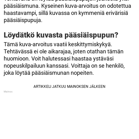
pääsiäismuna. Kyseinen kuva-arvoitus on odotettua
haastavampi, sillä kuvassa on kymmeniä erivärisiä
pääsiäispupuja.
Löydätkö kuvasta pääsiäispupun?
Tämä kuva-arvoitus vaatii keskittymiskykyä.
Tehtävässä ei ole aikarajaa, joten otathan tämän
huomioon. Voit halutessasi haastaa ystäväsi
nopeuskilpailuun kanssasi. Voittaja on se henkilö,
joka löytää pääsiäismunan nopeiten.