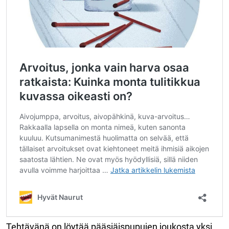
Tehtävänä on löytää pääsiäispupujen joukosta yksi