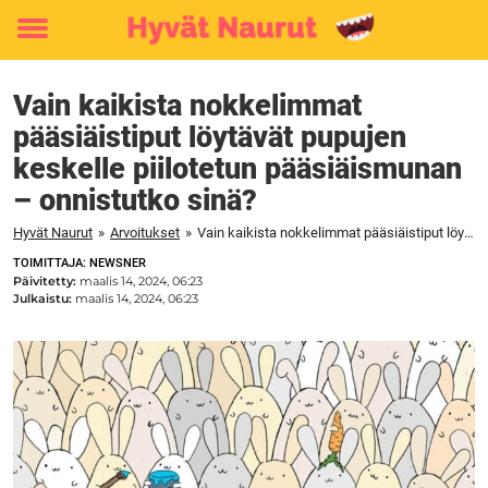
Toggle
menu
Vain kaikista nokkelimmat
pääsiäistiput löytävät pupujen
keskelle piilotetun pääsiäismunan
– onnistutko sinä?
Hyvät Naurut
»
Arvoitukset
»
Vain kaikista nokkelimmat pääsiäistiput löytävät pupujen keskelle piilotetun pääsiäismunan – onnistutko sinä?
TOIMITTAJA: NEWSNER
Päivitetty:
maalis 14, 2024, 06:23
Julkaistu:
maalis 14, 2024, 06:23