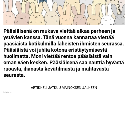
Pääsiäisenä on mukava viettää aikaa perheen ja
ystävien kanssa. Tänä vuonna kannattaa viettää
pääsiäistä kotikulmilla läheisten ihmisten seurassa.
Pääsiäistä voi juhlia kotona eristäytymisestä
huolimatta. Moni viettää rentoa pääsiäistä vain
oman väen kesken. Pääsiäisenä saa nauttia hyvästä
ruoasta, ihanasta kevätilmasta ja mahtavasta
seurasta.