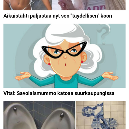
Aikuistähti paljastaa nyt sen "täydellisen" koon
Vitsi: Savolaismummo katoaa suurkaupungissa