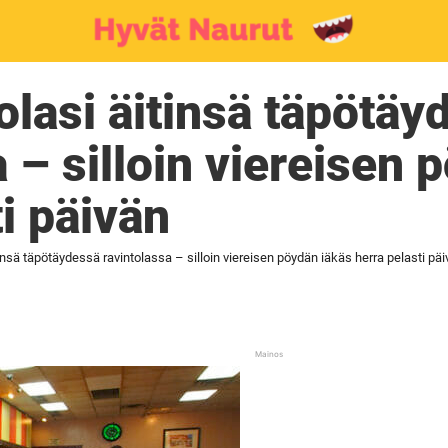
olasi äitinsä täpötäy
a – silloin viereisen 
ti päivän
tinsä täpötäydessä ravintolassa – silloin viereisen pöydän iäkäs herra pelasti pä