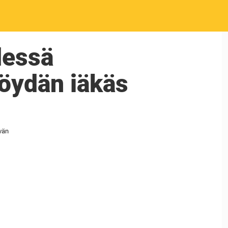
dessä
pöydän iäkäs
ivän