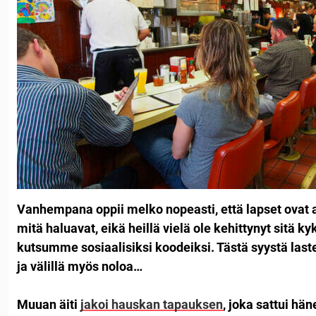
Vanhempana oppii melko nopeasti, että lapset ovat
mitä haluavat, eikä heillä vielä ole kehittynyt sitä ky
kutsumme sosiaalisiksi koodeiksi. Tästä syystä last
ja välillä myös noloa…
Muuan äiti
jakoi hauskan tapauksen
, joka sattui hä