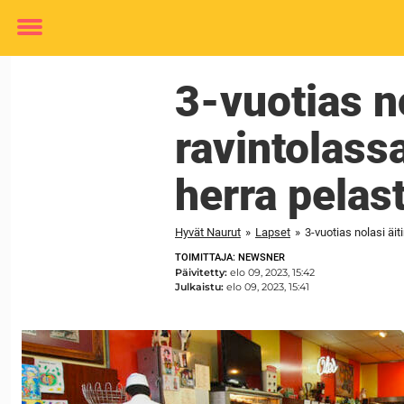
Toggle
menu
3-vuotias n
ravintolass
herra pelas
Hyvät Naurut
»
Lapset
»
3-vuotias nolasi äi
TOIMITTAJA: NEWSNER
Päivitetty:
elo 09, 2023, 15:42
Julkaistu:
elo 09, 2023, 15:41