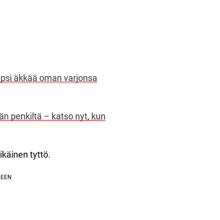
lapsi äkkää oman varjonsa
ään penkiltä – katso nyt, kun
ikäinen tyttö.