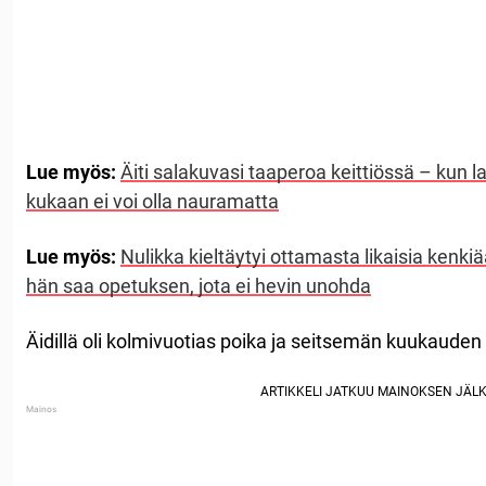
Lue myös:
Äiti salakuvasi taaperoa keittiössä – kun 
kukaan ei voi olla nauramatta
Lue myös:
Nulikka kieltäytyi ottamasta likaisia ​​kenki
hän saa opetuksen, jota ei hevin unohda
Äidillä oli kolmivuotias poika ja seitsemän kuukauden 