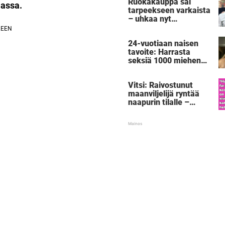
Ruokakauppa sai
lassa.
tarpeekseen varkaista
– uhkaa nyt
rangaistuksella, joka
sai tuhannet
24-vuotiaan naisen
nauramaan ääneen
tavoite: Harrasta
seksiä 1000 miehen
kanssa – ennen kuin
täyttää 30:
Vitsi: Raivostunut
"Voimaannuttavaa"
maanviljelijä ryntää
naapurin tilalle –
silloin 5-vuotias
paljastaa
shokkisalaisuuden,
joka saa farmarin
punastumaan