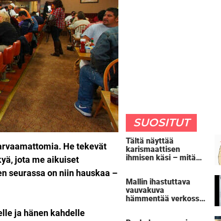
SUOSITUT
Tältä näyttää
 arvaamattomia. He tekevät
karismaattisen
ihmisen käsi – mitä
kyä, jota me aikuiset
oma kätesi paljastaa
en seurassa on niin hauskaa –
sinusta?
Mallin ihastuttava
vauvakuva
hämmentää verkossa
– huomaatko oudon
nelle ja hänen kahdelle
yksityiskohdan?