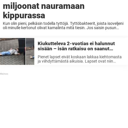
miljoonat nauramaan
kippurassa
Kun olin pieni, pelkäsin todella tyttöjä. Tyttöbakteerit, joista isoveljeni
oli minulle kertonut olivat kamalinta mitä tiesin. Jos saisin pusun
tytöltä, voisin kuolla. Juoksin henkeni edestä, kun tyttö lähestyi
minua. Toisaalta joka luokasta varmasti myös löytyi yksi ...
Kiukutteleva 2-vuotias ei halunnut
sisään – isän ratkaisu on saanut
miljoonat hurraamaan
Pienet lapset eivät koskaan lakkaa kiehtomasta
ja viihdyttämästä aikuisia. Lapset ovat niin
upeita – uteliaita, rehellisiä ja pelottomia. Heidän
tutustumisensa maailmaan myös usein
aiheuttaa todella hauskoja tilanteita. Sitten on
tietysti olemassa se pieni varjopuoli, että heillä ...