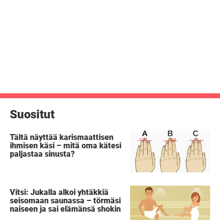
Suositut
Tältä näyttää karismaattisen
ihmisen käsi – mitä oma kätesi
paljastaa sinusta?
Vitsi: Jukalla alkoi yhtäkkiä
seisomaan saunassa – törmäsi
naiseen ja sai elämänsä shokin