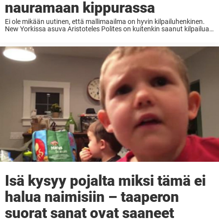
nauramaan kippurassa
Ei ole mikään uutinen, että mallimaailma on hyvin kilpailuhenkinen.
New Yorkissa asuva Aristoteles Polites on kuitenkin saanut kilpailua
odottamattomalta sektorilta – nimittäin omalta siskonpojaltaan.
Kaikki alkoi siitä, että Aristoteleen sisar Katina Behm otti kuvan
pojastaan, ...
Isä kysyy pojalta miksi tämä ei
halua naimisiin – taaperon
suorat sanat ovat saaneet