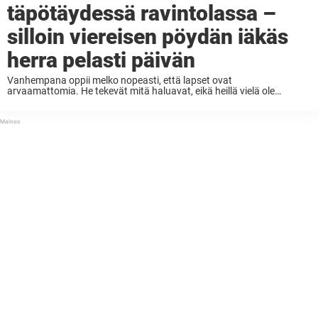
täpötäydessä ravintolassa –
silloin viereisen pöydän iäkäs
herra pelasti päivän
Vanhempana oppii melko nopeasti, että lapset ovat
arvaamattomia. He tekevät mitä haluavat, eikä heillä vielä ole
kehittynyt sitä kykyä, jota me aikuiset kutsumme sosiaalisiksi
koodeiksi. Tästä syystä lasten seurassa on niin hauskaa – ja välillä
myös ...