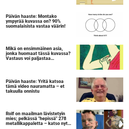
Päivän haaste: Montako
ympyrää kuvassa on? 90%
suomalaisista vastaa väärin!
Mikä on ensimmäinen asia,
jonka huomaat tässä kuvassa?
Vastaus voi paljastaa
salaisuuden sinusta
Päivän haaste: Yritä katsoa
tämä video nauramatta – et
takuulla onnistu
Rolf on maailman lävistetyin
mies; pelkässä "hepissä" 278
metallikappaletta – katso nyt,
kun hän riisuu housunsa