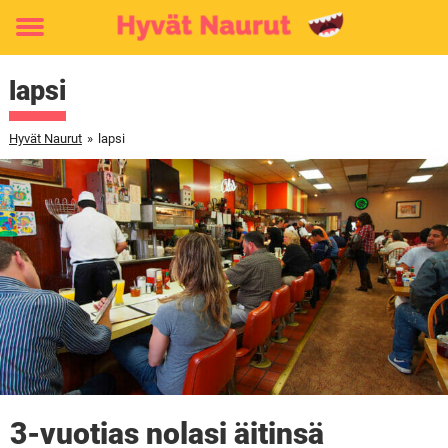
Toggle
menu
lapsi
Hyvät Naurut
»
lapsi
3-vuotias nolasi äitinsä