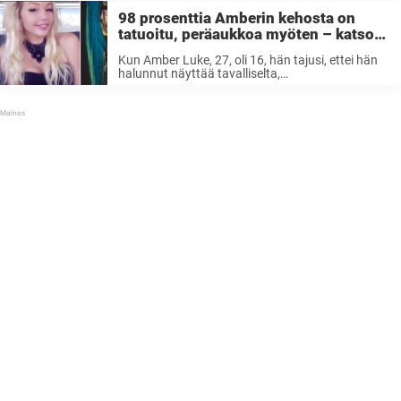
tulee näihin ...
98 prosenttia Amberin kehosta on
tatuoitu, peräaukkoa myöten – katso
nyt, kun hän riisuu vaatteensa
Kun Amber Luke, 27, oli 16, hän tajusi, ettei hän
halunnut näyttää tavalliselta,
australialaistytöltä. Hän ei tuntenut oloaan
omaksi kehossaan ja päätti siltä istumalta alkaa
raivata omaa polkuaan elämässä. Tänään,
yksitoista vuotta myöhemmin, Amber on ...