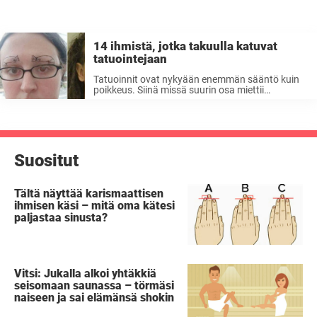
14 ihmistä, jotka takuulla katuvat
tatuointejaan
Tatuoinnit ovat nykyään enemmän sääntö kuin
poikkeus. Siinä missä suurin osa miettii
tatuointia ottaessa myös käytännöllisyyttä,
kuten voiko tatuoinnin piilottaa työhaastattelun
ajaksi, eivät kaikki suinkaan uhraa ajatustakaan
moisille kapitalistisen oravanpyörän
hömpötyksille, vaan antavat mielikuvituksensa ja
...
Suositut
Tältä näyttää karismaattisen
ihmisen käsi – mitä oma kätesi
paljastaa sinusta?
Vitsi: Jukalla alkoi yhtäkkiä
seisomaan saunassa – törmäsi
naiseen ja sai elämänsä shokin