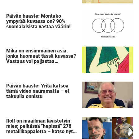
Päivän haaste: Montako
ympyrää kuvassa on? 90%
suomalaisista vastaa väärin!
Mikä on ensimmäinen asia,
jonka huomaat tässä kuvassa?
Vastaus voi paljastaa
salaisuuden sinusta
Päivän haaste: Yritä katsoa
tämä video nauramatta – et
takuulla onnistu
Rolf on maailman lävistetyin
mies; pelkässä "hepissä" 278
metallikappaletta – katso nyt,
kun hän riisuu housunsa