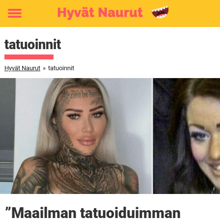
Toggle
menu
tatuoinnit
Hyvät Naurut
»
tatuoinnit
”Maailman tatuoiduimman