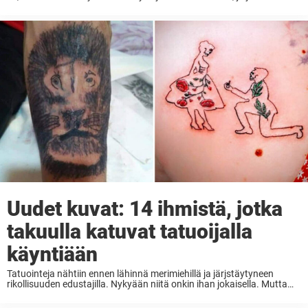
ylevä persoonallisuus, ei ehkä ole outoa, jos valitset ulkonäön ja
pukeutumistyylin, joka erottuu joukosta. Ranskalainen ...
Uudet kuvat: 14 ihmistä, jotka
takuulla katuvat tatuoijalla
käyntiään
Tatuointeja nähtiin ennen lähinnä merimiehillä ja järjstäytyneen
rikollisuuden edustajilla. Nykyään niitä onkin ihan jokaisella. Mutta
tatuointia ottaessa on syytä olla varuillaan, sekä aiheen että
tatuoijan suhteen – koska asiat voivat mennä todella pieleen. Mitä