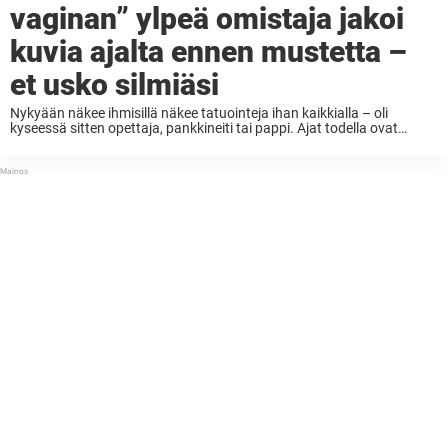
vaginan” ylpeä omistaja jakoi
kuvia ajalta ennen mustetta –
et usko silmiäsi
Nykyään näkee ihmisillä näkee tatuointeja ihan kaikkialla – oli
kyseessä sitten opettaja, pankkineiti tai pappi. Ajat todella ovat
muuttuneet, ennen kun tatuointeja näki lähinnä merimiehillä ja
rikollisilla. Suurin osa suosii nykyäänkin melko konventionaalisia
paikkoja tatuoinneilleen. ...