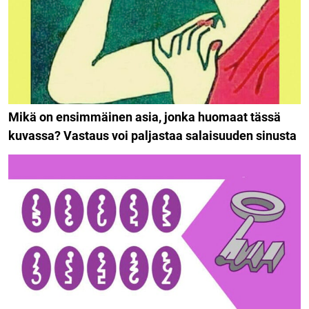
Mikä on ensimmäinen asia, jonka huomaat tässä
kuvassa? Vastaus voi paljastaa salaisuuden sinusta