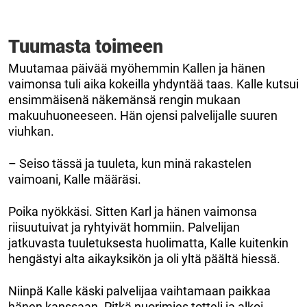
Tuumasta toimeen
Muutamaa päivää myöhemmin Kallen ja hänen
vaimonsa tuli aika kokeilla yhdyntää taas. Kalle kutsui
ensimmäisenä näkemänsä rengin mukaan
makuuhuoneeseen. Hän ojensi palvelijalle suuren
viuhkan.
– Seiso tässä ja tuuleta, kun minä rakastelen
vaimoani, Kalle määräsi.
Poika nyökkäsi. Sitten Karl ja hänen vaimonsa
riisuutuivat ja ryhtyivät hommiin. Palvelijan
jatkuvasta tuuletuksesta huolimatta, Kalle kuitenkin
hengästyi alta aikayksikön ja oli yltä päältä hiessä.
Niinpä Kalle käski palvelijaa vaihtamaan paikkaa
hänen kanssaan. Pitkä nuorimies totteli ja alkoi