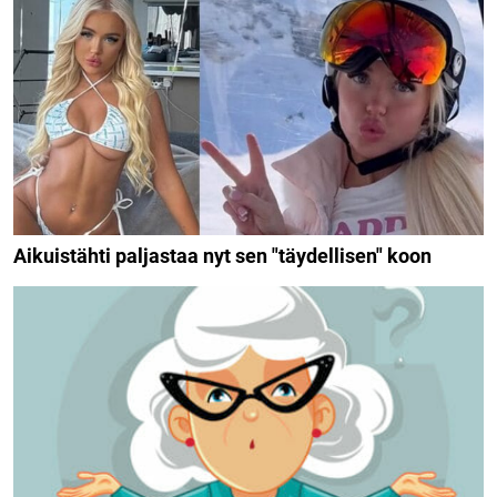
Aikuistähti paljastaa nyt sen "täydellisen" koon