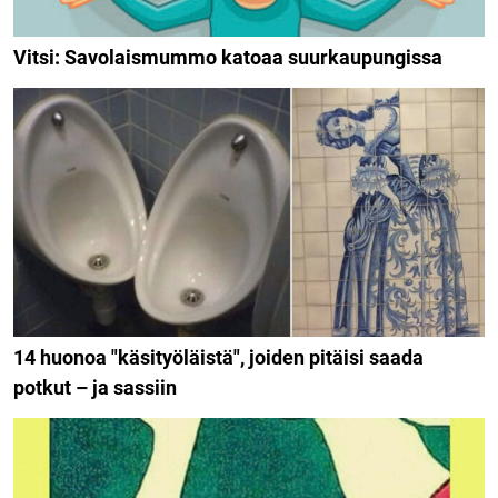
Vitsi: Savolaismummo katoaa suurkaupungissa
14 huonoa "käsityöläistä", joiden pitäisi saada
potkut – ja sassiin