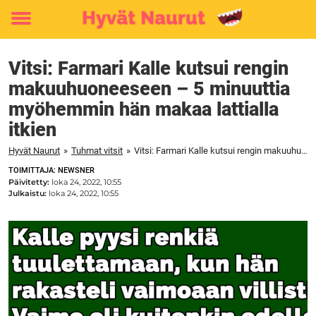
Toggle
menu
Vitsi: Farmari Kalle kutsui rengin
makuuhuoneeseen – 5 minuuttia
myöhemmin hän makaa lattialla
itkien
Hyvät Naurut
»
Tuhmat vitsit
»
Vitsi: Farmari Kalle kutsui rengin makuuhuoneeseen – 5 minuuttia myöhemmin hän makaa lattialla itkien
TOIMITTAJA: NEWSNER
Päivitetty:
loka 24, 2022, 10:55
Julkaistu:
loka 24, 2022, 10:55