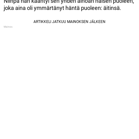
Niinpä hän kääntyi sen yhden ainoan naisen puoleen,
joka aina oli ymmärtänyt häntä puoleen: äitinsä.