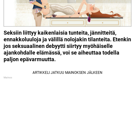
Seksiin liittyy kaikenlaisia tunteita, jännitteitä,
ennakkoluuloja ja välillä nolojakin tilanteita. Etenkin
jos seksuaalinen debyytti siirtyy myöhäiselle
ajankohdalle elämässä, voi se aiheuttaa todella
paljon epävarmuutta.