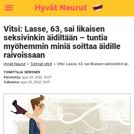
Toggle
menu
Vitsi: Lasse, 63, sai likaisen ​​
seksivinkin äidiltään – tuntia
myöhemmin miniä soittaa äidille
raivoissaan
Hyvät Naurut
»
Tuhmat vitsit
»
Vitsi: Lasse, 63, sai likaisen ​​seksivinkin äidiltään – tuntia myöhemmin miniä soittaa äidille raivoissaan
TOIMITTAJA: NEWSNER
Päivitetty:
syys 29, 2022, 15:07
Julkaistu:
syys 29, 2022, 15:07