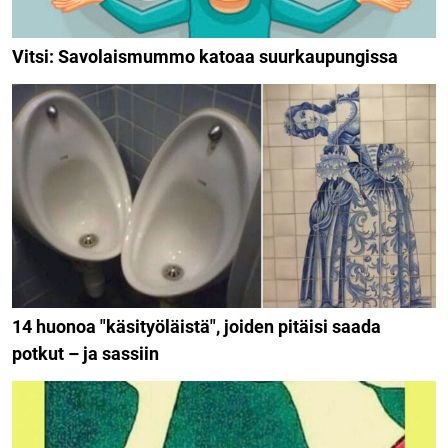
Vitsi: Savolaismummo katoaa suurkaupungissa
14 huonoa "käsityöläistä", joiden pitäisi saada
potkut – ja sassiin