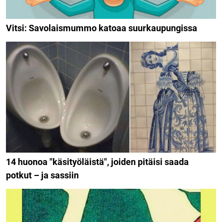
Vitsi: Savolaismummo katoaa suurkaupungissa
14 huonoa "käsityöläistä", joiden pitäisi saada
potkut – ja sassiin