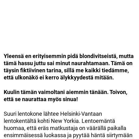
Yleensä en erityisemmin pidä blondivitseistä, mutta
tämä hassu juttu sai minut naurahtamaan. Tämä on
täysin fiktiivinen tarina, sillä me kaikki tiedämme,
että ulkonäkö ei kerro älykkyydestä mitään.
Kuulin tämän vaimoltani aiemmin tänään. Toivon,
että se naurattaa myös sinua!
Suuri lentokone lähtee Helsinki-Vantaan
lentokentältä kohti New Yorkia. Lentoemäntä
huomaa, että eräs matkustaja on väärällä paikalla
ensimmäisessä luokassa ja pyytää häntä siirtymään