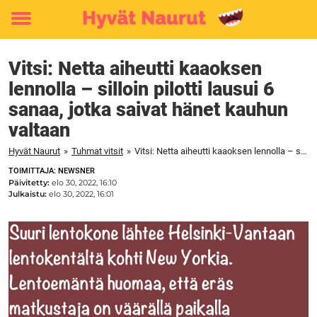
Toggle
menu
Vitsi: Netta aiheutti kaaoksen
lennolla – silloin pilotti lausui 6
sanaa, jotka saivat hänet kauhun
valtaan
Hyvät Naurut
»
Tuhmat vitsit
»
Vitsi: Netta aiheutti kaaoksen lennolla – silloin pilotti lausui 6 sanaa, jotka saivat hänet kauhun valtaan
TOIMITTAJA: NEWSNER
Päivitetty:
elo 30, 2022, 16:10
Julkaistu:
elo 30, 2022, 16:01