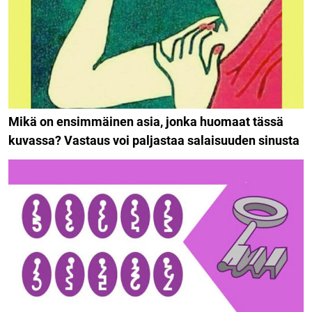
Mikä on ensimmäinen asia, jonka huomaat tässä
kuvassa? Vastaus voi paljastaa salaisuuden sinusta