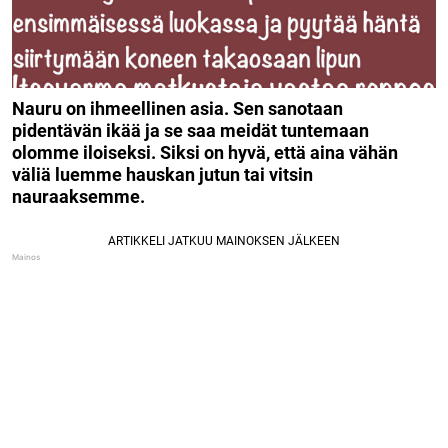
Nauru on ihmeellinen asia. Sen sanotaan
pidentävän ikää ja se saa meidät tuntemaan
olomme iloiseksi. Siksi on hyvä, että aina vähän
väliä luemme hauskan jutun tai vitsin
nauraaksemme.