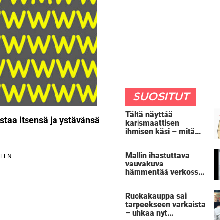
SUOSITUT
Tältä näyttää
staa itsensä ja ystävänsä
karismaattisen
ihmisen käsi – mitä
oma kätesi paljastaa
sinusta?
Mallin ihastuttava
vauvakuva
hämmentää verkossa
– huomaatko oudon
yksityiskohdan?
Ruokakauppa sai
tarpeekseen varkaista
– uhkaa nyt