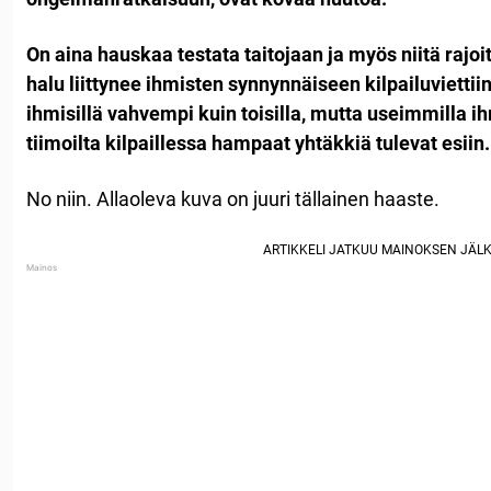
On aina hauskaa testata taitojaan ja myös niitä rajoi
halu liittynee ihmisten synnynnäiseen kilpailuviettiin,
ihmisillä vahvempi kuin toisilla, mutta useimmilla ihm
tiimoilta kilpaillessa hampaat yhtäkkiä tulevat esiin.
No niin. Allaoleva kuva on juuri tällainen haaste.