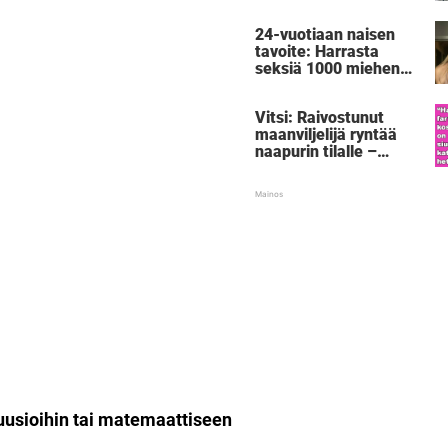
rangaistuksella, joka
sai tuhannet
24-vuotiaan naisen
nauramaan ääneen
tavoite: Harrasta
seksiä 1000 miehen
kanssa – ennen kuin
täyttää 30:
Vitsi: Raivostunut
"Voimaannuttavaa"
maanviljelijä ryntää
naapurin tilalle –
silloin 5-vuotias
paljastaa
shokkisalaisuuden,
joka saa farmarin
punastumaan
luusioihin tai matemaattiseen