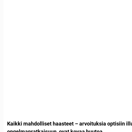
Kaikki mahdolliset haasteet – arvoituksia optisiin il
ongelmanratkaisuun, ovat kovaa huutoa.