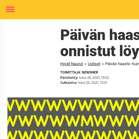
Toggle
menu
Päivän haas
onnistut l
Hyvät Naurut
»
Uutiset
»
Päivän haaste: Kui
TOIMITTAJA: NEWSNER
Päivitetty:
loka 25, 2021, 13:02
Julkaistu:
loka 25, 2021, 13:01