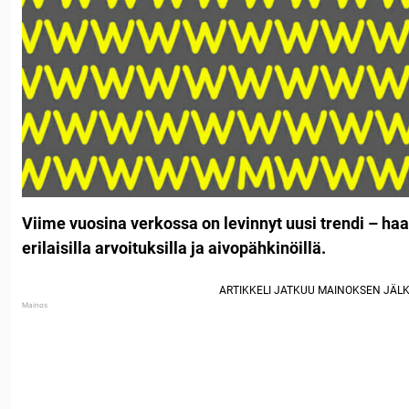
Viime vuosina verkossa on levinnyt uusi trendi – haa
erilaisilla arvoituksilla ja aivopähkinöillä.