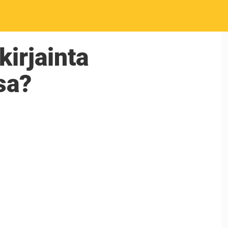
irjainta
sa?