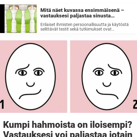
Mitä näet kuvassa ensimmäisenä –
vastauksesi paljastaa sinusta
enemmän kuin uskoisit
Erilaiset ihmisten persoonallisuutta ja käytöstä
selittävät testit sekä tutkimukset ovat
kiinnostaneet ihmiskuntaa aikojen alusta lähtien.
Sama into on ajanut ihmisiä tutkimaan
kämmenten viivoja, lukemaan kortteja aina
nykyaikaisen teknologian mahdollistamien
testien sekä muiden kyselyiden tekemiseen
internetissä. ...
Kumpi hahmoista on iloisempi?
Vastauksesi voi paljastaa jotain