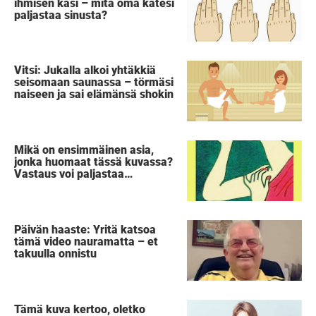
ihmisen käsi – mitä oma kätesi
paljastaa sinusta?
Vitsi: Jukalla alkoi yhtäkkiä
seisomaan saunassa – törmäsi
naiseen ja sai elämänsä shokin
Mikä on ensimmäinen asia,
jonka huomaat tässä kuvassa?
Vastaus voi paljastaa
salaisuuden sinusta
Päivän haaste: Yritä katsoa
tämä video nauramatta – et
takuulla onnistu
Tämä kuva kertoo, oletko