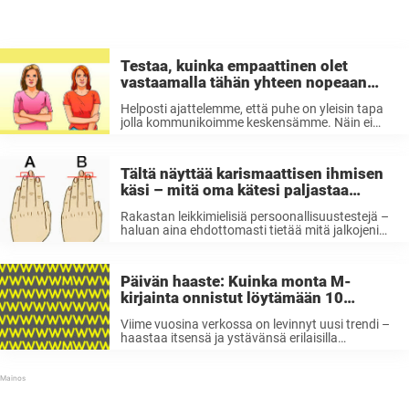
Testaa, kuinka empaattinen olet
vastaamalla tähän yhteen nopeaan
kysmykseen
Helposti ajattelemme, että puhe on yleisin tapa
jolla kommunikoimme keskensämme. Näin ei
kuitenkaan ole, sillä kommunikoimme alati jopa
alitajuisesti kehonkielemme kautta.
Kehonkielemme kertoo tunteistamme, ja sen
Tältä näyttää karismaattisen ihmisen
tulkitseminen on jotain, josta jokainen on hyötyä,
käsi – mitä oma kätesi paljastaa
oli se ...
sinusta?
Rakastan leikkimielisiä persoonallisuustestejä –
haluan aina ehdottomasti tietää mitä jalkojeni
muoto, lempivärini tai syntymäaikani minusta
oikein kertoo. Vaikka tällaiset karkeisiin
yleistyksiin liittyävt persoonallisuustestit onkin
Päivän haaste: Kuinka monta M-
hyvä ottaa huumorilla, ovat ne mielestäni
kirjainta onnistut löytämään 10
erinomaista ajanvietettä, joita varsinkin on ...
sekunnissa?
Viime vuosina verkossa on levinnyt uusi trendi –
haastaa itsensä ja ystävänsä erilaisilla
arvoituksilla ja aivopähkinöillä. Kaikki mahdolliset
haasteet – arvoituksia optisiin illuusioihin tai
matemaattiseen ongelmanratkaisuun, ovat
kovaa huutoa. On aina hauskaa testata
taitojaan ja ...