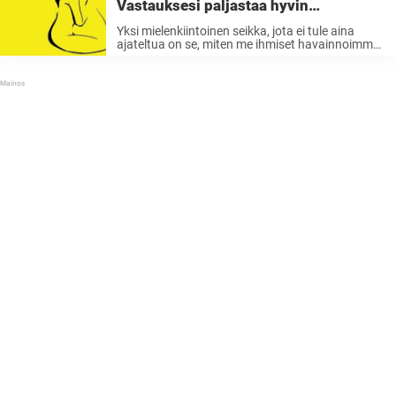
Vastauksesi paljastaa hyvin
mielenkiintoisen seikan sinusta
Yksi mielenkiintoinen seikka, jota ei tule aina
ajateltua on se, miten me ihmiset havainnoimme
ja näemme asioita eri tavalla. Miettikää nyt
vaikka värejä. Toisen mielestä sininen paita voi
olla jonkun toisen tulkinnan mukaan turkoosi.
Sama ...