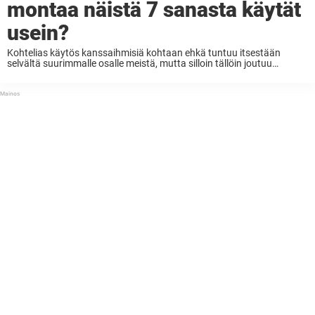
montaa näistä 7 sanasta käytät
usein?
Kohtelias käytös kanssaihmisiä kohtaan ehkä tuntuu itsestään
selvältä suurimmalle osalle meistä, mutta silloin tällöin joutuu
kasvokkain sen tosiasian kanssa, ettei tietyillä ihmisillä ole
käytöstavoista tietoakaan. Alla on pieni testi, ja ehkä ihan hyvä
muistutuslistakin seitsemästä ...