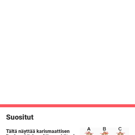
Suositut
Tältä näyttää karismaattisen