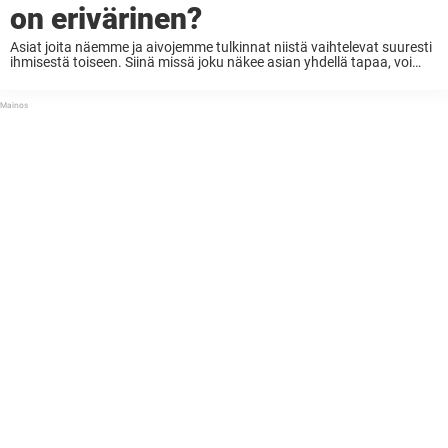
on erivärinen?
Asiat joita näemme ja aivojemme tulkinnat niistä vaihtelevat suuresti
ihmisestä toiseen. Siinä missä joku näkee asian yhdellä tapaa, voi
toinen nähdä jotain aivan muuta. Tähän vaikuttaa tietysti moni asia,
mutta myös ihan yksinkertaisesti oma näkösi. ...