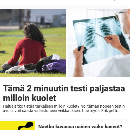
vaikka värejä. Jonkun mielestä sininen paita voi toisen mielestä olla
selvästi turkoosi tai ...
Tämä 2 minuutin testi paljastaa
milloin kuolet
Haluaisitko tietää tarkalleen milloin kuolet? No, tämän nopean testin
avulla voit saada valaistuneen veikkauksen. Lue myös: Erik petti
vaimoaan ja jätti tämän puille paljaille – vaimon nerokas kosto on
saanut miljoonat ympäri maailman hurraamaan Lue ...
Näetkö kuvassa naisen vaiko kasvot?