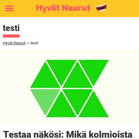
Toggle
menu
testi
Hyvät Naurut
»
testi
Testaa näkösi: Mikä kolmioista