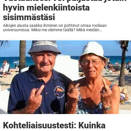
hyvin mielenkiintoista
sisimmästäsi
Aikojen alusta saakka ihminen on pohtinut omaa rooliaan
universumissa. Miksi me olemme täällä? Mikä meidän
tarkoituksemme ovat? Miksi jotkut ihmiset kokevat asiat yhdellä
tapaa ja jotkut taas toisin? Tänä päivänä internetistä löytyy
lukematon määrä erilaisia ...
Kohteliaisuustesti: Kuinka