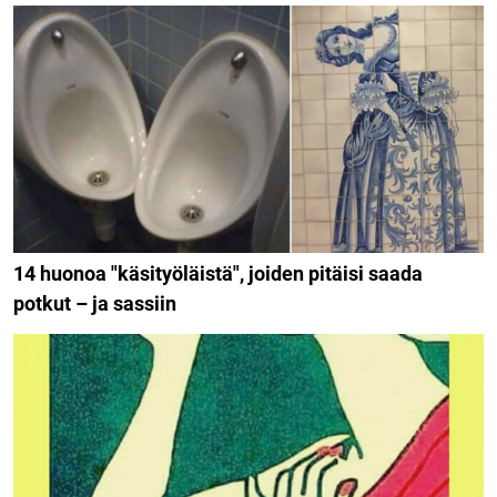
14 huonoa "käsityöläistä", joiden pitäisi saada
potkut – ja sassiin