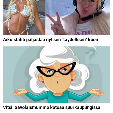
Aikuistähti paljastaa nyt sen "täydellisen" koon
Vitsi: Savolaismummo katoaa suurkaupungissa