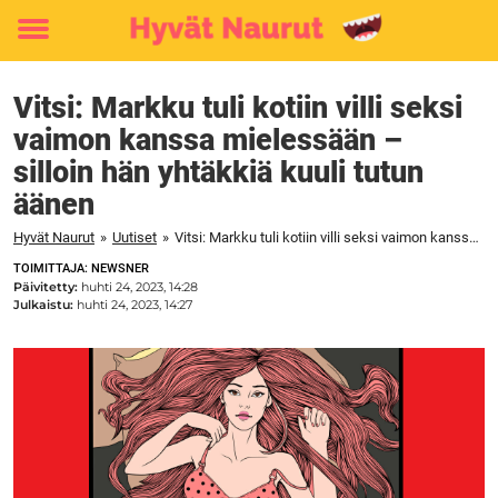
Toggle
menu
Vitsi: Markku tuli kotiin villi seksi
vaimon kanssa mielessään –
silloin hän yhtäkkiä kuuli tutun
äänen
Hyvät Naurut
»
Uutiset
»
Vitsi: Markku tuli kotiin villi seksi vaimon kanssa mielessään – silloin hän yhtäkkiä kuuli tutun äänen
TOIMITTAJA: NEWSNER
Päivitetty:
huhti 24, 2023, 14:28
Julkaistu:
huhti 24, 2023, 14:27