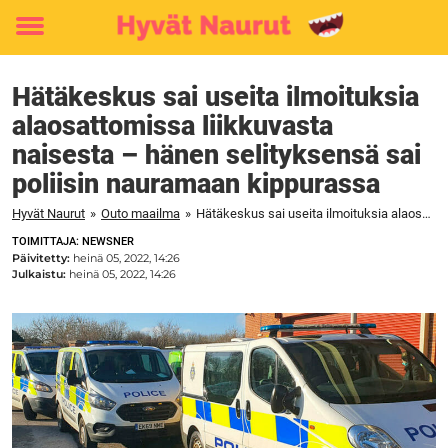
Toggle
menu
Hätäkeskus sai useita ilmoituksia
alaosattomissa liikkuvasta
naisesta – hänen selityksensä sai
poliisin nauramaan kippurassa
Hyvät Naurut
»
Outo maailma
»
Hätäkeskus sai useita ilmoituksia alaosattomissa liikkuvasta naisesta – hänen selityksensä sai poliisin nauramaan kippurassa
TOIMITTAJA: NEWSNER
Päivitetty:
heinä 05, 2022, 14:26
Julkaistu:
heinä 05, 2022, 14:26