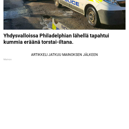
Yhdysvalloissa Philadelphian lähellä tapahtui
kummia eräänä torstai-iltana.