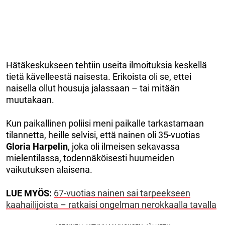
Hätäkeskukseen tehtiin useita ilmoituksia keskellä
tietä kävelleestä naisesta. Erikoista oli se, ettei
naisella ollut housuja jalassaan – tai mitään
muutakaan.
Kun paikallinen poliisi meni paikalle tarkastamaan
tilannetta, heille selvisi, että nainen oli 35-vuotias
Gloria Harpelin
, joka oli ilmeisen sekavassa
mielentilassa, todennäköisesti huumeiden
vaikutuksen alaisena.
LUE MYÖS:
67-vuotias nainen sai tarpeekseen
kaahailijoista – ratkaisi ongelman nerokkaalla tavalla