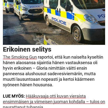
Erikoinen selitys
The Smoking Gun
raportoi, että kun naiselta kyseltiin
hänen alaosansa sijaintia hänen vastauksensa oli
hyvin erikoinen – Gloria nimittäin väitti ensin
panneensa alushousut sadevesiviemäriin, mutta
muutti lausuntoaan nopeasti ja kertoi käärmeen
syöneen hänen housunsa.
LUE MYÖS:
Hääkuvaaja otti kuvan vieraista
ensimmäisen ja viimeisen juoman kohdalla – tulos on
naurattanut tuhansia