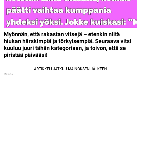
Myönnän, että rakastan vitsejä – etenkin niitä
hiukan härskimpiä ja törkyisempiä. Seuraava vitsi
kuuluu juuri tähän kategoriaan, ja toivon, että se
piristää päivääsi!