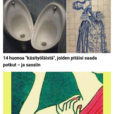
14 huonoa "käsityöläistä", joiden pitäisi saada
potkut – ja sassiin