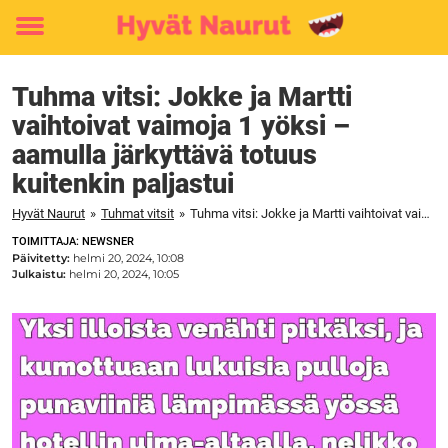
Toggle
menu
Tuhma vitsi: Jokke ja Martti
vaihtoivat vaimoja 1 yöksi –
aamulla järkyttävä totuus
kuitenkin paljastui
Hyvät Naurut
»
Tuhmat vitsit
»
Tuhma vitsi: Jokke ja Martti vaihtoivat vaimoja 1 yöksi – aamulla järkyttävä totuus kuitenkin paljastui
TOIMITTAJA: NEWSNER
Päivitetty:
helmi 20, 2024, 10:08
Julkaistu:
helmi 20, 2024, 10:05