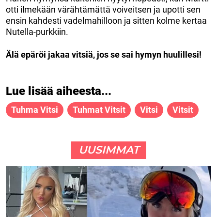
otti ilmekään värähtämättä voiveitsen ja upotti sen
ensin kahdesti vadelmahilloon ja sitten kolme kertaa
Nutella-purkkiin.
Älä epäröi jakaa vitsiä, jos se sai hymyn huulillesi!
Lue lisää aiheesta...
Tuhma Vitsi
Tuhmat Vitsit
Vitsi
Vitsit
UUSIMMAT