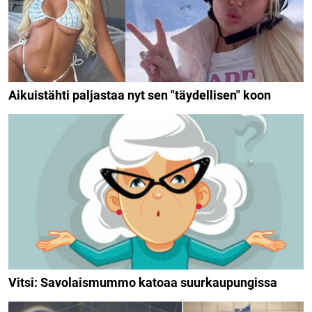
Aikuistähti paljastaa nyt sen "täydellisen" koon
Vitsi: Savolaismummo katoaa suurkaupungissa