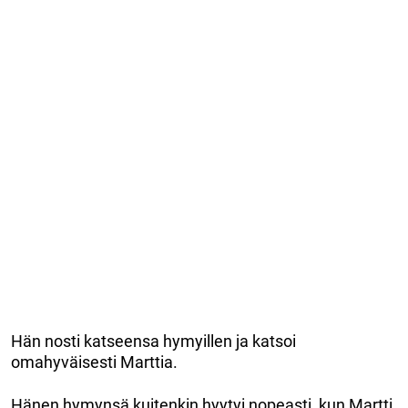
Hän nosti katseensa hymyillen ja katsoi
omahyväisesti Marttia.
Hänen hymynsä kuitenkin hyytyi nopeasti, kun Martti