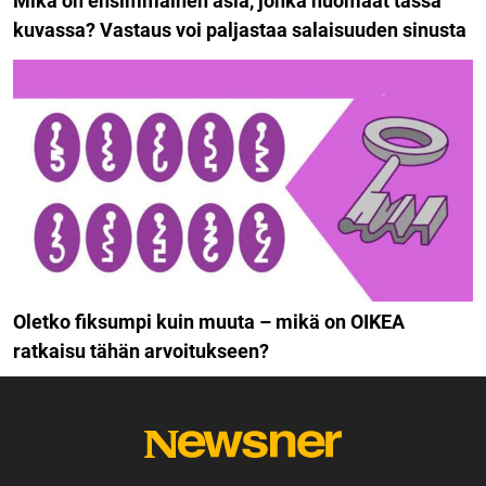
Mikä on ensimmäinen asia, jonka huomaat tässä
kuvassa? Vastaus voi paljastaa salaisuuden sinusta
Oletko fiksumpi kuin muuta – mikä on OIKEA
ratkaisu tähän arvoitukseen?