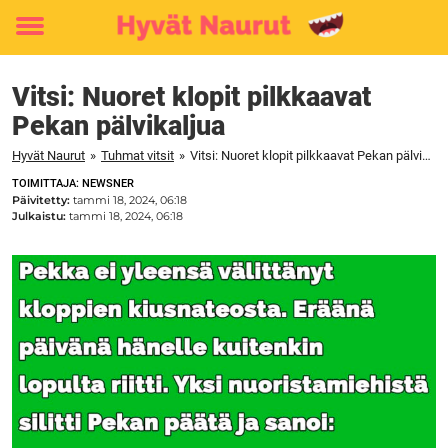
Toggle
menu
Vitsi: Nuoret klopit pilkkaavat
Pekan pälvikaljua
Hyvät Naurut
»
Tuhmat vitsit
»
Vitsi: Nuoret klopit pilkkaavat Pekan pälvikaljua
TOIMITTAJA: NEWSNER
Päivitetty:
tammi 18, 2024, 06:18
Julkaistu:
tammi 18, 2024, 06:18