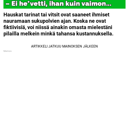
Hauskat tarinat tai vitsit ovat saaneet ihmiset
nauramaan sukupolvien ajan. Koska ne ovat
fiktiivisiä, voi niissä ainakin omasta mielestäni
pilailla melkein minkä tahansa kustannuksella.