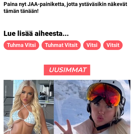
Paina nyt JAA-painiketta, jotta ystäväsikin näkevät
tämän tänään!
Lue lisää aiheesta...
Tuhma Vitsi
Tuhmat Vitsit
Vitsi
Vitsit
UUSIMMAT