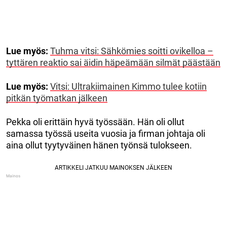
Lue myös:
Tuhma vitsi: Sähkömies soitti ovikelloa –
tyttären reaktio sai äidin häpeämään silmät päästään
Lue myös:
Vitsi: Ultrakiimainen Kimmo tulee kotiin
pitkän työmatkan jälkeen
Pekka oli erittäin hyvä työssään. Hän oli ollut
samassa työssä useita vuosia ja firman johtaja oli
aina ollut tyytyväinen hänen työnsä tulokseen.