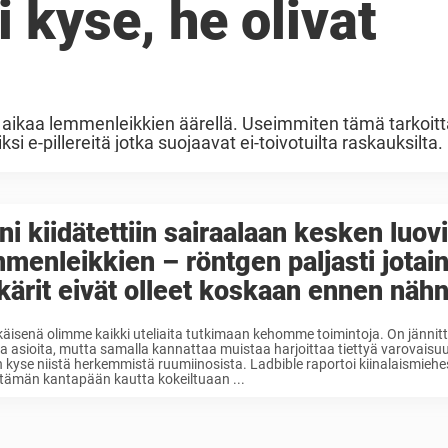
i kyse, he olivat
ä aikaa lemmenleikkien äärellä. Useimmiten tämä tarkoit
i e-pillereitä jotka suojaavat ei-toivotuilta raskauksilta.
a myös ...
ni kiidätettiin sairaalaan kesken luov
menleikkien – röntgen paljasti jotain
kärit eivät olleet koskaan ennen näh
ikäisenä olimme kaikki uteliaita tutkimaan kehomme toimintoja. On jännitt
sia asioita, mutta samalla kannattaa muistaa harjoittaa tiettyä varovaisu
 kyse niistä herkemmistä ruumiinosista. Ladbible raportoi kiinalaismiehes
tämän kantapään kautta kokeiltuaan ...