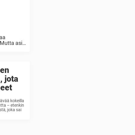
taa
 Mutta asia
ien
, jota
neet
ävää kokeilla
utta – etenkin
tä, joka sai