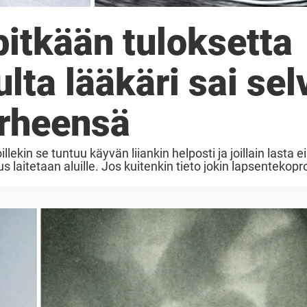
 pitkään tuloksetta
lta lääkäri sai selv
irheensä
ekin se tuntuu käyvän liiankin helposti ja joillain lasta e
s laitetaan aluille. Jos kuitenkin tieto jokin lapsentekop