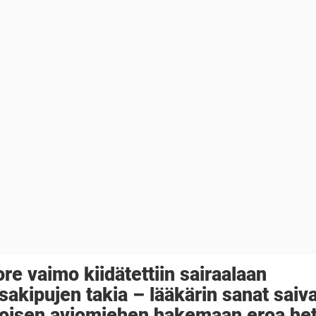
re vaimo kiidätettiin sairaalaan
sakipujen takia – lääkärin sanat saiv
loisen aviomiehen hakemaan eroa het