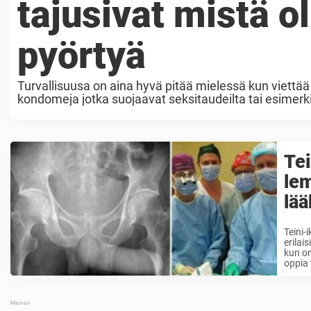
tajusivat mistä ol
pyörtyä
Turvallisuusa on aina hyvä pitää mielessä kun viettä
kondomeja jotka suojaavat seksitaudeilta tai esimerkiks
on niin, että pientä varovaisuutta kannattaa noudatta
Tei
lem
lää
Teini-
erilai
kun on
oppia 