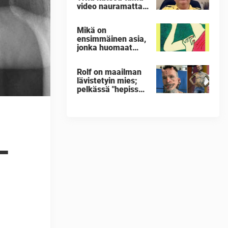
video nauramatta
– et takuulla
onnistu
Mikä on
ensimmäinen asia,
jonka huomaat
tässä kuvassa?
Vastaus voi
Rolf on maailman
paljastaa
lävistetyin mies;
salaisuuden
pelkässä "hepissä"
sinusta
278
metallikappaletta
– katso nyt, kun
hän riisuu
housunsa
–