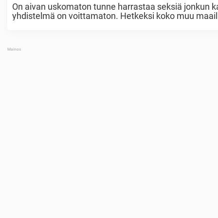
On aivan uskomaton tunne harrastaa seksiä jonkun ka
yhdistelmä on voittamaton. Hetkeksi koko muu maailm
juuri siinä hetkessä. ...