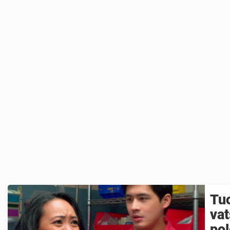
Tuo
vat
po