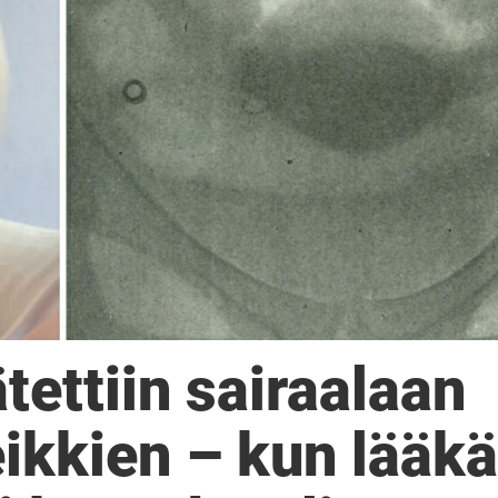
ettiin sairaalaan
kkien – kun lääkä