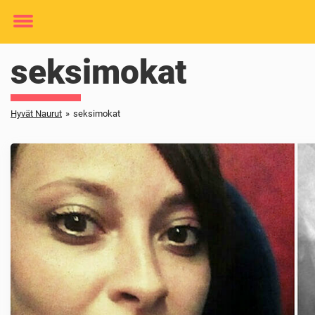
Toggle
menu
seksimokat
Hyvät Naurut
»
seksimokat