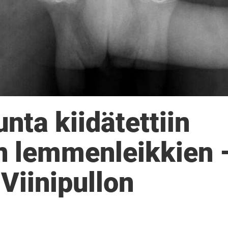
nta kiidätettiin
n lemmenleikkien 
”Viinipullon