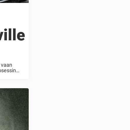
ille
i vaan
rosessin