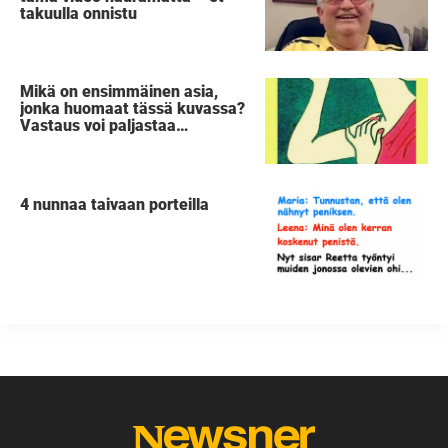
takuulla onnistu
Mikä on ensimmäinen asia,
jonka huomaat tässä kuvassa?
Vastaus voi paljastaa
salaisuuden sinusta
4 nunnaa taivaan porteilla