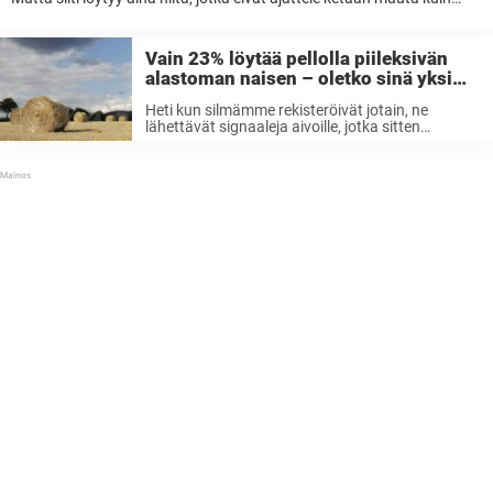
itseään. He todella ansaitsevat kaiken pilkan, joka osuu omaan
nilkkaan. Polkupyörällä liikkuva nainen, jota pakettiautoa ...
Vain 23% löytää pellolla piileksivän
alastoman naisen – oletko sinä yksi
heistä?
Heti kun silmämme rekisteröivät jotain, ne
lähettävät signaaleja aivoille, jotka sitten
tulkitsevat ensivaikutelmia. Tämä kaikki
tapahtuu niin uskomattoman nopeasti, että
tuskin edes ymmärrämme sitä itse. Mutta mitä
tapahtuu, kun silmä havaitsee jotain, mikä ei
ehkä ...