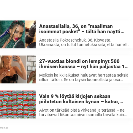
Anastasiialla, 36, on ”maailman
isoimmat posket” – tältä hän näytti
ennen tuhansien eurojen
Anastasiia Pokreschchuk, 36, Kiovasta,
kauneusleikkauksia
Ukrainasta, on tullut tunnetuksi siitä, että hänellä
on ”maailman suurimmat posket”. Hän on
käyttänyt hurjasti rahaa erilaisiin kosmeettisiin
toimenpiteisiin – nyt hän jakoi kuvan siitä, miltä
27-vuotias blondi on lempinyt 500
näytti ennen. Hyvissä nauruissa emme ...
ihmisen kanssa – nyt hän paljastaa 1
virheen, jonka melkein kaikki miehet
Melkein kaikki aikuiset haluavat harrastaa seksiä
tekevät sängyssä
silloin tällöin. Se on täysin luonnollista ja osa
biologiaamme. Tietysti seksihalut vaihtelevat
ihmisestä toiseen. Jotkut haluavat seksiä kerran
viikossa, kun taas toiset ovat kiimaisia
Vain 9 % löytää kirjojen sekaan
suurimman osan ajasta. Mutta kysymys ...
piilotetun kultaisen kynän – katso,
oletko yksi heistä
Aivot on tärkeää pitää virkeänä ja terässä – ne
tarvitsevat liikuntaa aivan samalla tavalla kuin
muukin keho. Aivoja voi treenata monella eri
tavalla, ja kaikki tavat onneksi tekevät yhtä
hyvää aivoille. Pääasia on, että säännöllisin
väliajoin ...