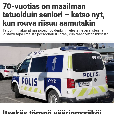
70-vuotias on maailman
tatuoiduin seniori – katso nyt,
kun rouva riisuu aamutakin
Tatuoinnit jakavat mielipiteit’. Joidenkin mielestä ne on siistejä ja
loistava tapa ilmaista persoonallisuuttasi, kun taas toisten mielestä
ne ovat kauhistuttavia ja saavat kantajansa näyttämään lähinnä
rikolliselta. Suurin osa on kuitenkin sitä mieltä, että aikuisilla on ...
Itsekäs törppö väärinpysäköi