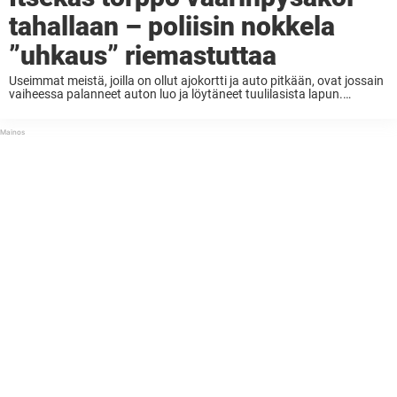
tahallaan – poliisin nokkela
”uhkaus” riemastuttaa
Useimmat meistä, joilla on ollut ajokortti ja auto pitkään, ovat jossain
vaiheessa palanneet auton luo ja löytäneet tuulilasista lapun.
Valitettavasti se on harvoin hyvä uutinen, mutta se voi koskea mitä
tahansa – joku kolaroi hiukan ...