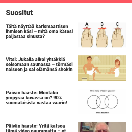
Suositut
Tältä näyttää karismaattisen
ihmisen käsi – mitä oma kätesi
paljastaa sinusta?
Vitsi: Jukalla alkoi yhtäkkiä
seisomaan saunassa – törmäsi
naiseen ja sai elämänsä shokin
Päivän haaste: Montako
ympyrää kuvassa on? 90%
suomalaisista vastaa väärin!
Päivän haaste: Yritä katsoa
tämä video nauramatta – et