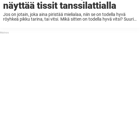
näyttää tissit tanssilattialla
Jos on jotain, joka aina piristää mielialaa, niin se on todella hyvä
röyhkeä pikku tarina, tai vitsi. Mikä sitten on todella hyvä vitsi? Suurin
osa niistä sisältää hieman kiellettyjä teemoja ja loppuratkaisun, joka
saa nauramaan ...