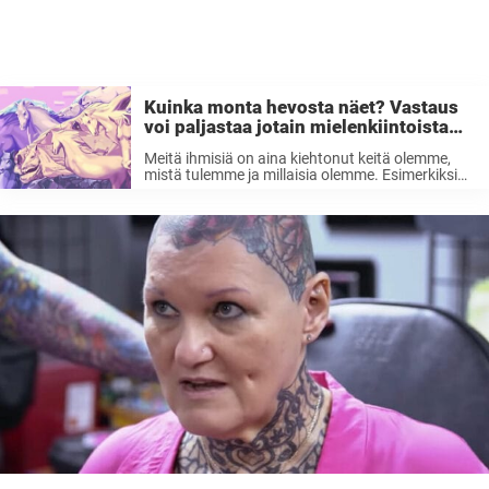
Kuinka monta hevosta näet? Vastaus
voi paljastaa jotain mielenkiintoista
sinusta ihmisenä
Meitä ihmisiä on aina kiehtonut keitä olemme,
mistä tulemme ja millaisia olemme. Esimerkiksi
käsistä ennustaminen on ikivanha perinne, jossa
meedio katsoo kämmeniä ja ennustaa
tulevaisuutta. Tietysti kaikki tällainen kannattaa
ottaa huumorilla, mutta silti voi olla ...