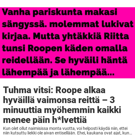
Tuhma vitsi: Roope alkaa
hyväillä vaimonsa reittä – 3
minuuttia myöhemmin kaikki
menee päin h*lvettiä
Kun olet ollut naimisissa monta vuotta, voi helposti käydä niin, ettei
niin kutsuttu liekki ole aivan entisellään. Ehei, kaukana ovat ajat, kun