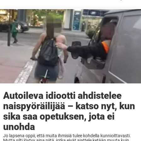
ei pystynyt pitämään näppejä erossa toisesta. Tietysti on poikkeuksia
– liittoja, joissa intohimo ...
Autoileva idiootti ahdistelee
naispyöräilijää – katso nyt, kun
sika saa opetuksen, jota ei
unohda
Jo lapsena oppii, että muita ihmisiä tulee kohdella kunnioittavasti.
Mutta silti löytyy aina niitä, jotka eivät ajattele ketään muuta kuin